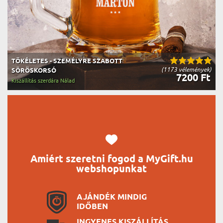
TÖKÉLETES - SZEMÉLYRE SZABOTT
(1173 vélemények)
SÖRÖSKORSÓ
7200 Ft
Kiszállítás szerdára Nálad
Amiért szeretni fogod a MyGift.hu
webshopunkat
AJÁNDÉK MINDIG
IDŐBEN
INGYENES KISZÁLLÍTÁS