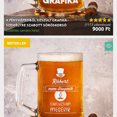
A FÉNYKÉPEDBŐL KÉSZÜLT GRAFIKA -
(1173 vélemények)
SZEMÉLYRE SZABOTT SÖRÖSKORSÓ
9000 Ft
Kiszállítás szerdára Nálad
BESTSELLER