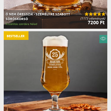
Ő NEM ÖREGSZIK - SZEMÉLYRE SZABOTT
(1173 vélemények)
SÖRÖSKORSÓ
7200 Ft
Kiszállítás szerdára Nálad
BESTSELLER