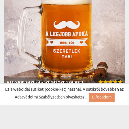
A LEGJOBB APUKA - SZEMÉLYRE SZABOTT
(1173 vélemények)
SÖRÖSKORSÓ
Ez a weboldal sütiket (cookie-kat) használ. A sütikről bővebben az
7200 Ft
Kiszállítás szerdára Nálad
Adatvédelmi Szabályzatban olvashatsz.
.
Elfogadom
BESTSELLER