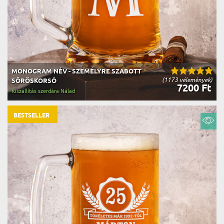
MONOGRAM NÉV - SZEMÉLYRE SZABOTT
(1173 vélemények)
SÖRÖSKORSÓ
7200 Ft
Kiszállítás szerdára Nálad
BESTSELLER