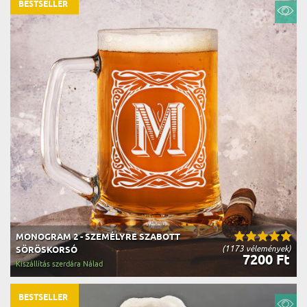
BESTSELLER
MONOGRAM 2 - SZEMÉLYRE SZABOTT
(1173 vélemények)
SÖRÖSKORSÓ
7200 Ft
Kiszállítás szerdára Nálad
BESTSELLER