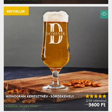
BESTSELLER
MONOGRAM KERESZTNÉV - SÖRÖSKEHELY
(236 vélemény)
3600 Ft
Kiszállítás szerdára Nálad