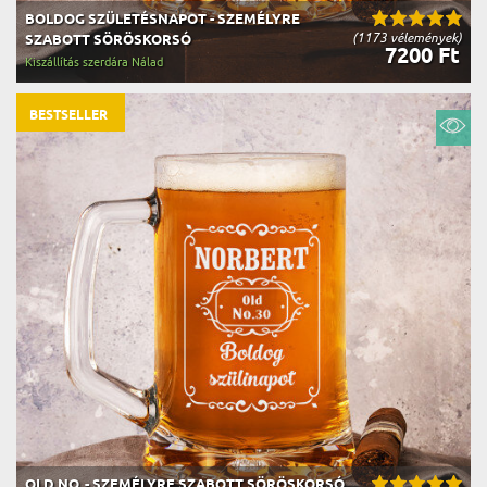
BOLDOG SZÜLETÉSNAPOT - SZEMÉLYRE
(1173 vélemények)
SZABOTT SÖRÖSKORSÓ
7200 Ft
Kiszállítás szerdára Nálad
BESTSELLER
OLD NO. - SZEMÉLYRE SZABOTT SÖRÖSKORSÓ