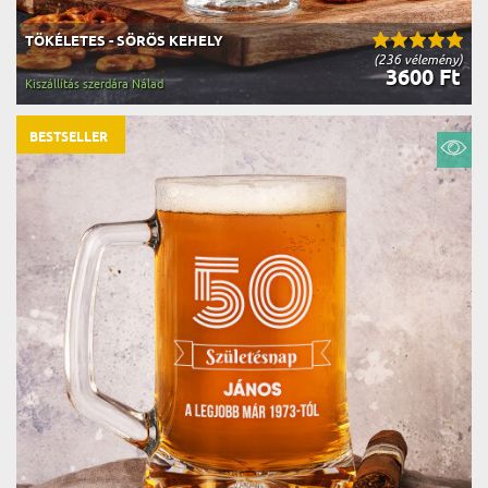
TÖKÉLETES - SÖRÖS KEHELY
(236 vélemény)
3600 Ft
Kiszállítás szerdára Nálad
BESTSELLER