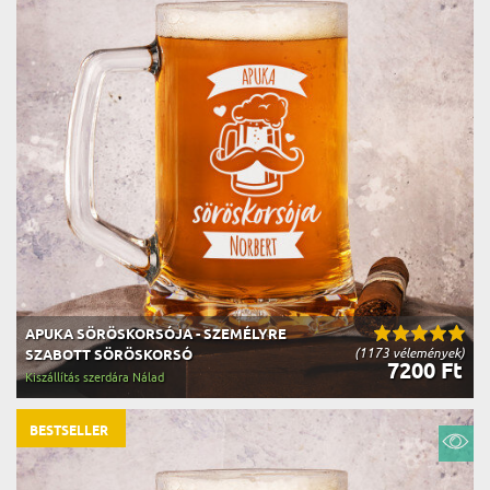
APUKA SÖRÖSKORSÓJA - SZEMÉLYRE
(1173 vélemények)
SZABOTT SÖRÖSKORSÓ
7200 Ft
Kiszállítás szerdára Nálad
BESTSELLER