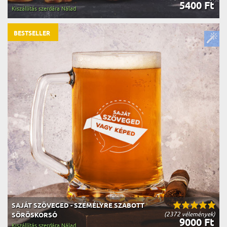
5400 Ft
Kiszállítás szerdára Nálad
BESTSELLER
SAJÁT SZÖVEGED - SZEMÉLYRE SZABOTT
(2372 vélemények)
SÖRÖSKORSÓ
9000 Ft
Kiszállítás szerdára Nálad