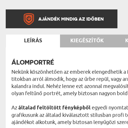
AJÁNDÉK MINDIG AZ IDŐBEN
LEÍRÁS
KIEGÉSZÍTŐK
ÁLOMPORTRÉ
Nekünk köszönhetően az emberek elengedhetik a fan
titokban arról álmodik, hogy az űrbe repül, vagy a
kalandra indul. Nehéz lenne ezt azonnal megvalósí
olyan feltűnő portrét, amely biztosan nagyon bold
Az
általad feltöltött fényképből
egyedi nyomtatá
grafikusunk az általad kiválasztott stílusban profi
ajándékot alkotunk, amely biztosan lenyűgözi szere