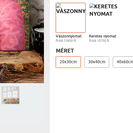
V
UTAZÓN
BICIKLI
REK
IDŐSEBB
SPORTO
ÉK VONÁSAI
TŰZOLT
FŐNÖKN
HORGÁS
Vászonnyomat
Keretes nyomat
ft-tól 13950 ft
ft-tól 15750 ft
VICCEL
MÉRET
20x30cm
30x40cm
40x60c