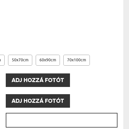
ÁSZONKÉP - 20X30 CM
- 13950 FT
AK
STÁNAK
NEK
LÓNAK
ÓNAK
EK
ZNAK
ŐDŐNEK
m
50x70cm
60x90cm
70x100cm
ADJ HOZZÁ FOTÓT
ADJ HOZZÁ FOTÓT