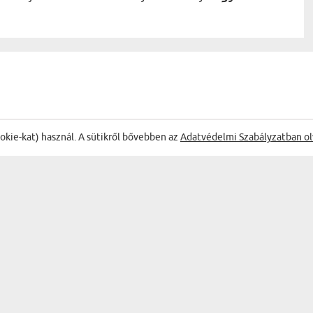
ookie-kat) használ. A sütikről bővebben az
Adatvédelmi Szabályzatban ol
ÉLVEZD A LEGJOBB AKCIÓKAT
TERMÉKEK
AJÁNDÉK KATEGÓRIÁK
FALI DEKORÁCIÓK
BAR & WINE