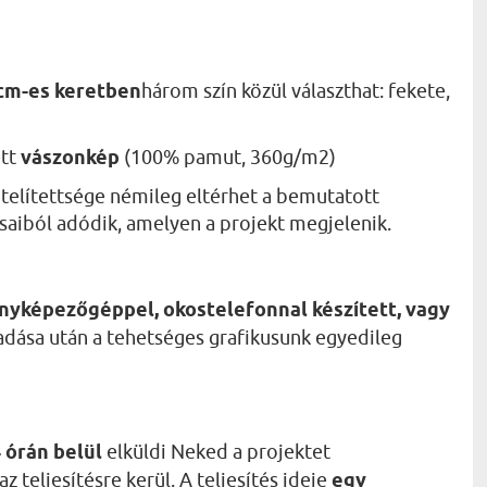
 cm-es keretben
három szín közül választhat: fekete,
ett
vászonkép
(100% pamut, 360g/m2)
telítettsége némileg eltérhet a bemutatott
ásaiból adódik, amelyen a projekt megjelenik.
nyképezőgéppel, okostelefonnal készített, vagy
dása után a tehetséges grafikusunk egyedileg
 órán belül
elküldi Neked a projektet
 teljesítésre kerül. A teljesítés ideje
egy