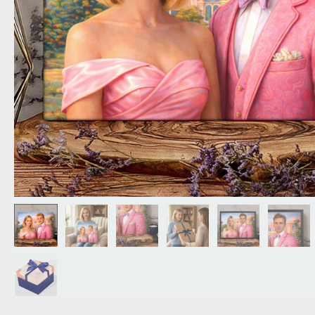
NAGYPAPÁNAK
ÉLELMISZE
APÓSÉKNAK
AZ AJÁND