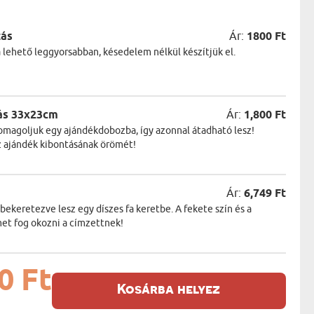
zás
Ár:
1800 Ft
a lehető leggyorsabban, késedelem nélkül készítjük el.
ás 33x23cm
Ár:
1,800 Ft
magoljuk egy ajándékdobozba, így azonnal átadható lesz!
z ajándék kibontásának örömét!
Ár:
6,749 Ft
keretezve lesz egy díszes fa keretbe. A fekete szín és a
et fog okozni a címzettnek!
0 Ft
Kosárba helyez