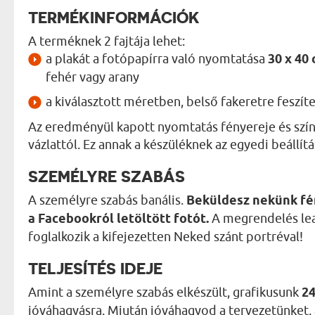
TERMÉKINFORMÁCIÓK
A terméknek 2 fajtája lehet:
a plakát a fotópapírra való nyomtatása
30 x 40
fehér vagy arany
a kiválasztott méretben, belső fakeretre feszít
Az eredményül kapott nyomtatás fényereje és szín
vázlattól. Ez annak a készüléknek az egyedi beállít
SZEMÉLYRE SZABÁS
A személyre szabás banális.
Beküldesz nekünk fé
a Facebookról letöltött fotót.
A megrendelés lea
foglalkozik a kifejezetten Neked szánt portréval!
TELJESÍTÉS IDEJE
Amint a személyre szabás elkészült, grafikusunk
24
jóváhagyásra. Miután jóváhagyod a tervezetünket, az