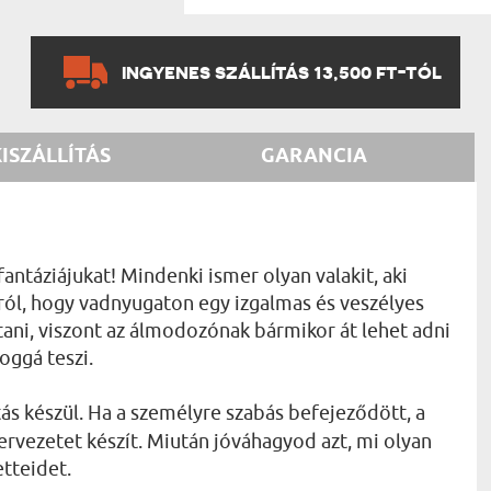
INGYENES SZÁLLÍTÁS 13,500 FT-TÓL
KISZÁLLÍTÁS
GARANCIA
táziájukat! Mindenki ismer olyan valakit, aki
rról, hogy vadnyugaton egy izgalmas és veszélyes
tani, viszont az álmodozónak bármikor át lehet adni
oggá teszi.
s készül. Ha a személyre szabás befejeződött, a
 tervezetet készít. Miután jóváhagyod azt, mi olyan
tteidet.