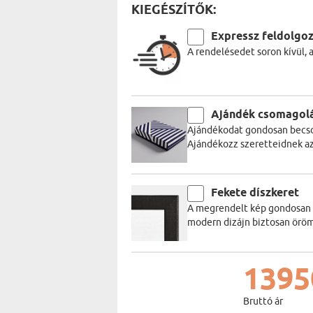
KIEGÉSZÍTŐK:
Expressz feldolgo
A rendelésedet soron kívül, 
Ajándék csomagol
Ajándékodat gondosan becso
Ajándékozz szeretteidnek a
Fekete díszkeret
A megrendelt kép gondosan be
modern dizájn biztosan öröm
1395
Bruttó ár