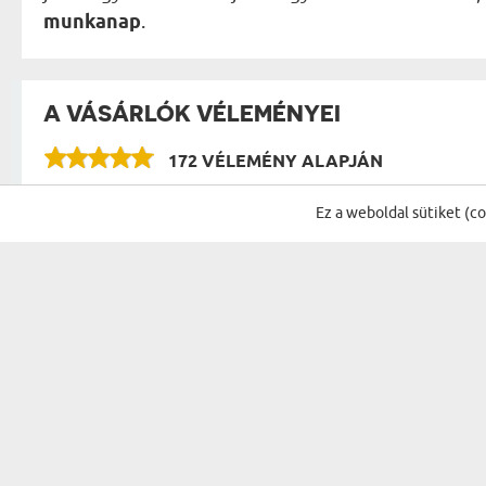
munkanap
.
A VÁSÁRLÓK VÉLEMÉNYEI
172 VÉLEMÉNY ALAPJÁN
Ez a weboldal sütiket (c
IRATKOZZ FEL A HÍRLEVÉLÜNKRE, ÉS 
AJÁNDÉKOK...
ALKALMAK
A PÁRODNAK
SZÜLETÉSNAP
NŐNEK
NÉVNAP
SZÜLŐKNEK
KARÁCSONY