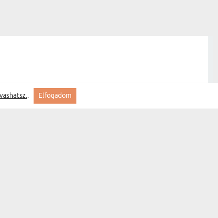
vashatsz.
.
Elfogadom
Feliratkozás
MYGIFT
KAPCSOLAT
GYIK
SZÁLLÍTÁS
ÁLLAPOTA