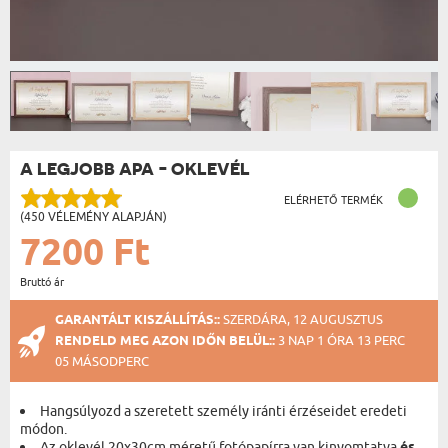
A LEGJOBB APA - OKLEVÉL
ELÉRHETŐ TERMÉK
(450 VÉLEMÉNY ALAPJÁN)
7200 Ft
Bruttó ár
GARANTÁLT KISZÁLLÍTÁS::
SZERDÁRA, 12 AUGUSZTUS
RENDELD MEG AZON IDŐN BELÜL::
3 NAP 1 ÓRA 13 PERC
05 MÁSODPERC
Hangsúlyozd a szeretett személy iránti érzéseidet eredeti
módon.
Az oklevél 20x30cm méretű fotópapírra van kinyomtatva