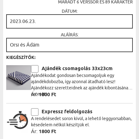
MARADT
6
VERSSOR ÉS
89
KARAKTER
DÁTUM:
ALÁÍRÁS:
KIEGÉSZÍTŐK:
Ajándék csomagolás 33x23cm
Ajándékodat gondosan becsomagoljuk egy
ajándékdobozba, így azonnal átadható lesz!
Ajándékozz szeretteidnek az ajándék kibontásának
örömét!
Ár:
1800 Ft
Expressz feldolgozás
A rendelésedet soron kívül, a lehető leggyorsabban,
késedelem nélkül készítjük el.
Ár:
1800 Ft