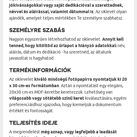
jókívánságokkal vagy saját dedikációval a szerettednek,
névvel és aláírással, valamint dátummal is
. Az oklevél olyan
ajándék, amelyet teljes mértékben Te személyre szabhatsz.
SZEMÉLYRE SZABÁS
Nagyon egyszerűen létrehozhatod az oklevelet.
Annyit kell
tenned, hogy kitöltöd az űrlapot a hiányzó adatokkal:
név,
aláírás, dátum és dedikáció - ha szeretnéd, az általunk
javasoltat is hagyhatod.
TERMÉKINFORMÁCIÓK
Az oklevelet
kiváló minőségű fotópapírra nyomtatjuk ki 20
x 30 cm-es formátumban
. Aztán a nyomtatást egy elegáns,
20x30 cm-es MDF-keretbe keretezzük. Lehetőség van
világosabb vagy sötétebb színű keret
kiválasztására, egyéni
preferenciáidhoz igazodva, hogy kiemeljük a dokumentum
értékét és fontosságát.
TELJESÍTÉS IDEJE
A megrendelést
még aznap, vagy legfeljebb a leadását