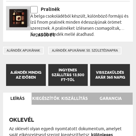
Pralinék
A belga csokoládéból készült, különböző formájú és
ízű finom pralinék minden édesszájúnak örömet
szereznek. A pralinéket ízlésesen csomagoltuk,
hogy a fő ajándék mellé átadhasd.
Ár:
4500 Ft
AJÁNDÉK APUKÁNAK
AJÁNDÉK APUKÁNAK 50. SZÜLETÉSNAPRA
INGYENES
AJÁNDÉK MINDIG
VISSZAKÜLDÉS
SZÁLLÍTÁS 13,500
AZ IDŐBEN
AKÁR 365 NAPIG
FT-TÓL
LEÍRÁS
KIEGÉSZÍTŐK
KISZÁLLÍTÁS
GARANCIA
OKLEVÉL
Az oklevél olyan egyedi nyomtatott dokumentum, amelyet
saját elképzeléseid szerint kiegészíthetsz:
különleges