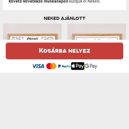
követő következő munkanapon
küldjük el Neked.
NEKED AJÁNLOTT
Kosárba helyez
Ez a weboldal sütiket (cookie-kat) használ. A sütikről bővebben az
Adatvédelmi Szabályzatban olvashatsz.
.
Elfogadom
SZERELMES OKLEVÉL - OKLEVÉL
SZÜLŐK HÁZASSÁGI ÉVFORDULÓJA - OKLEVÉL
7200 Ft
7200 Ft