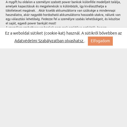
A mygift.hu oldalon a személyre szabott power bankok különféle modelljeit találja,
amelyek kapacitásuk és megjelenésük is különbözik, így kiválaszthatja a
tökéleteset magának. . Akár kisebb akkumulátorra van szüksége a mindennapi
használatra, akár nagyobb hordozható akkumulátorra hosszabb utakra, nálunk van
egy választási lehetőség. Fedezze fel a személyre szabás lehetőségeit, és készítse
el saját, egyedi power bankját most!
A személyre szabott power bankok nem csak praktikus eszközök, hanem
önkifejezési módok is. Adjon egyedi karaktert power bankjának, és élvezze a
Ez a weboldal sütiket (cookie-kat) használ. A sütikről bővebben az
mindig töltött készülékeket stílusos társaságában. Válassz személyre szabott
power bankot a mygift.hu oldalon, és hangsúlyozd ki személyiséged bármikor!
Adatvédelmi Szabályzatban olvashatsz.
.
Elfogadom
IRATKOZZ FEL A HÍRLEVÉLÜNKRE, ÉS ÉLVEZD A
LEGJOBB AKCIÓKAT
Feliratkozás
AJÁNDÉKOK...
ALKALMAK
SZEMÉLYISÉGTÍPUSOK
A PÁRODNAK
SZERINT
SZÜLETÉSNAP