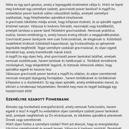
Néha ez egy apró gesztus, amely a legnagyobb érzelmeket váltja ki. Miért ne lepné
meg kedvesét egy személyre szabott, gravírozott power bankkal? A mygift.hu
weboldalon power bankok széles választékát találja, amelyek személyre
szabhatóak, hogy felejthetetlen ajándékot készítsenek.
A gravírozás tökéletes módja annak, hogy kifejezze érzéseit, és az ajándék egyedi
értelmet nyerjen. Válassza ki kedvenc feliratát, maximáját vagy kezdőbetűit,
amelyek tartósan a power bank felületére gravírozódnak. Nemcsak praktikus
eszköz, hanem emléktárgy is, amely hosszú évekig elkíséri a megajándékozottat.
Gravírozott power bankjaink nem csak funkcionálisak, de elegánsak is. Különböző
modelleket kínálunk különböző kapacitással, így kiválaszthatja az igényeinek
leginkább megfelelőt. Tegye személyre szabását gravírozással, és olyan egyedi
terméket kap, amely kiemelkedik mások közül.
A mygift.hu egy olyan hely, ahol gravírozott power bankokat találhat, amelyek
nemcsak esztétikusak, hanem tartósak és hatékonyak is. Törődünk termékeink
minőségével, hogy elégedettek legyünk, és biztosak lehessünk abban, hogy
ajándéka egyedi és hasznos lesz.
Válasszon gravírozott power bankot a mygift.hu oldalon, és adjon szeretteinek
nemcsak energiát tápegység formájában , hanem törődésének és törődésének
kifejezése is a részletekért. Ez egy olyan ajándék, amely emlékezetes marad, és
elkíséri a mindennapi helyzetekben. Rendeld meg most és tegyél boldoggá egy
hozzád közel állót!
Személyre szabott Powerbank
Álmodsz egy hordozható energiaforrásról, amely nemcsak funkcionális, hanem
egyedi is lesz? A mygift.hu weboldalon olyan személyre szabott power bankokat
talál, amelyek megfelelnek az Ön elvárásainak, és tökéletes ajándékot jelentenek
Önnek vagy szeretteinek.
Miért olyan fontos a személyre szabás? Mert azt akarjuk, hogy az energiabankja
tükrözze személyiségét és egyedi legyen. Válassza ki kedvenc mintáját, fényképét,