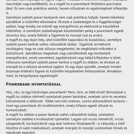
maximáját vagy kezdőbetűit, és a mygift.hu a powerbank felületére gravírozza
őket. Ez nem csak praktikus eszköz, hanem stílusának és egyéniségének kifejezője
is.
Személyre szabott power bankjaink nem csak praktikus kütyük, hanem tökéletes
ajándékok is különféle alkalmakra. Élvezze a szabadságot és a függetlenséget
azáltal, hogy mindig van kéznél egy energiaforrás az elektronikus készülékek
töltéséhez. A személyre szabottságnak köszönhetően pedig a powerbank egyedi
akcentus lesz, amely felkelti a figyelmet és mosolyt csal az arcára.
A mygift.hu egy olyan hely, ahol különféle kapacitású és kialakítású, személyre
szabott power bankok széles választékát találja . Ügyelünk termékeink
minőségére, hogy ne csak stílusos megjelenést, de megbízható működést is
biztosítsunk. Ajándékozz magadnak vagy szeretteidnek egy hordozható
energiaforrást, amely szereteted, együttérzésed vagy hálád kifejezése is lehet.
Válasszon személyre szabott power bankot a mygift.hu oldalon, és élvezze az
energiát és a stílusos akcentust egyben. Ez egy olyan ajándék, amelyet minden
bizonnyal értékelni fognak és különféle helyzetekben felhasználnak. Rendeljen
most, és hangsúlyozza egyediségét!
Powerbank nyomtatással
Várj, várj, ez egy közönséges powerbank? Nem, nem, ez több annál! Bemutatjuk a
mygift.hu oldalon elérhető nyomtatott power bankokat, amelyek színt és nevetést
kölcsönöznek a töltésnek. Többé nem kell unalmas, szürke akkumulátort tartania –
most egy powerbank áll rendelkezésére, amely kifejezi egyedi stílusát és
humorérzékét.
A mygift.hu oldalon a power bankok széles választékát találja, amelyeket
személyre szabhat a kiválasztott nyomattal. Legyen szó vicces mémekről, vicces
szlogenekről, karikatúrákról vagy akár kedvenc fényképeiről – a választás a tiéd!
Készítse el saját műalkotásait, amelyek energiát és mosolyt varázsolnak Önnek és
másoknak egyaránt.