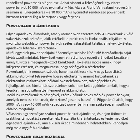
rendelkező powerbank sláger lesz. Adhat viszont a feleségének egy vicces
powerbankot 10 000 mAh-s nyomattal – Mrs Always Right. Van valami kedvesünk
számára is. Energiaforrás – a 10 000 mAh-s nyomattal rendelkező power bank
biztosan tetszeni fog a barátjának vagy férjének.
Powerbank ajándéknak
Olyan ajándékról álmodozik, amely örömet okoz szeretteinek? A Powerbank kiváló
választás azok számára, akik értékelik a praktikus és funkcionális kütyüket. A
mygift.hu weboldalon power bankok széles választékát találja, amelyek tökéletes
ajándékok lehetnek szeretteinek.
Mitől egyediek power bankjaink? Személyre szabást kínálunk! Hozzáadhatja saját
kiválasztott mintáját, fényképét vagy feliratát, hogy egyedi ajándékot készítsen,
amely tükrözi a megajándékozott karakterét. Tökéletes módja annak, hogy
kifejezze érzéseit, és megmutassa, hogy odafigyelt a részletekre.
Powerbankjaink nemcsak szépek, hanem praktikusak is. A nagy kapacitású
akkumulátorokkal felszerelve hosszú élettartamú áramot biztosítanak az
elektronikus eszközökhöz, például okostelefonokhoz, táblagépekhez és
fejhallgatókhoz. Mostantól szeretteinek soha nem kell aggódniuk amiatt, hogy a
legalkalmasabb pillanatban lemerül az akkumulátor.
Törődünk termékeink minőségével, ezért kínálunk neves márkák power bankjait,
amelyek nem csak tartósak, de biztonságosak is használni. Függetlenül attól, hogy
5000 mAh vagy 10 000 mAh kapacitású power bankra van szüksége, a mygift.hu
oldalon megtalálja.
Válasszon egy személyre szabott power bankot ajándékba, és adjon örömet és
praktikus támogatást szeretteinek. Használja ki ajánlatunkat és lepje meg őket
egy egyedi ajándékkal, ami elkíséri őket a mindennapi helyzetekben. Rendeljen
még ma a mygift.hu oldalon!
Powerbank gravírozással