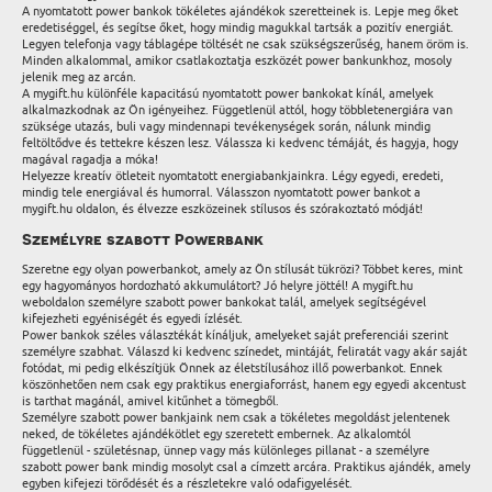
A nyomtatott power bankok tökéletes ajándékok szeretteinek is. Lepje meg őket
eredetiséggel, és segítse őket, hogy mindig magukkal tartsák a pozitív energiát.
Legyen telefonja vagy táblagépe töltését ne csak szükségszerűség, hanem öröm is.
Minden alkalommal, amikor csatlakoztatja eszközét power bankunkhoz, mosoly
jelenik meg az arcán.
A mygift.hu különféle kapacitású nyomtatott power bankokat kínál, amelyek
alkalmazkodnak az Ön igényeihez. Függetlenül attól, hogy többletenergiára van
szüksége utazás, buli vagy mindennapi tevékenységek során, nálunk mindig
feltöltődve és tettekre készen lesz. Válassza ki kedvenc témáját, és hagyja, hogy
magával ragadja a móka!
Helyezze kreatív ötleteit nyomtatott energiabankjainkra. Légy egyedi, eredeti,
mindig tele energiával és humorral. Válasszon nyomtatott power bankot a
mygift.hu oldalon, és élvezze eszközeinek stílusos és szórakoztató módját!
Személyre szabott Powerbank
Szeretne egy olyan powerbankot, amely az Ön stílusát tükrözi? Többet keres, mint
egy hagyományos hordozható akkumulátort? Jó helyre jöttél! A mygift.hu
weboldalon személyre szabott power bankokat talál, amelyek segítségével
kifejezheti egyéniségét és egyedi ízlését.
Power bankok széles választékát kínáljuk, amelyeket saját preferenciái szerint
személyre szabhat. Válaszd ki kedvenc színedet, mintáját, feliratát vagy akár saját
fotódat, mi pedig elkészítjük Önnek az életstílusához illő powerbankot. Ennek
köszönhetően nem csak egy praktikus energiaforrást, hanem egy egyedi akcentust
is tarthat magánál, amivel kitűnhet a tömegből.
Személyre szabott power bankjaink nem csak a tökéletes megoldást jelentenek
neked, de tökéletes ajándékötlet egy szeretett embernek. Az alkalomtól
függetlenül - születésnap, ünnep vagy más különleges pillanat - a személyre
szabott power bank mindig mosolyt csal a címzett arcára. Praktikus ajándék, amely
egyben kifejezi törődését és a részletekre való odafigyelését.