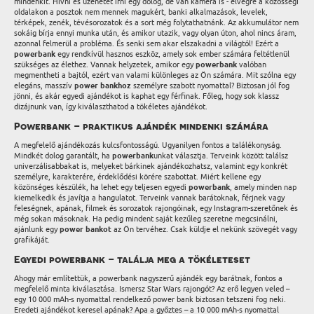
mindenkit. Hívni és üzenetet írni egy dolog, de van kamera is - elvégre a közösségi
oldalakon a posztok nem mennek magukért, banki alkalmazások, levelek,
térképek, zenék, tévésorozatok és a sort még folytathatnánk. Az akkumulátor nem
sokáig bírja ennyi munka után, és amikor utazik, vagy olyan úton, ahol nincs áram,
azonnal felmerül a probléma. És senki sem akar elszakadni a világtól! Ezért a
powerbank
egy rendkívül hasznos eszköz, amely sok ember számára feltétlenül
szükséges az élethez. Vannak helyzetek, amikor egy
powerbank
valóban
megmentheti a bajtól, ezért van valami különleges az Ön számára. Mit szólna egy
elegáns, masszív
power bankhoz
személyre szabott nyomattal? Biztosan jól fog
jönni, és akár egyedi ajándékot is kaphat egy férfinak. Főleg, hogy sok klassz
dizájnunk van, így kiválaszthatod a tökéletes ajándékot.
Powerbank – praktikus ajándék mindenki számára
A megfelelő ajándékozás kulcsfontosságú. Ugyanilyen fontos a találékonyság.
Mindkét dolog garantált, ha
powerbank
unkat választja. Terveink között találsz
univerzálisabbakat is, melyeket bárkinek ajándékozhatsz, valamint egy konkrét
személyre, karakterére, érdeklődési körére szabottat. Miért kellene egy
közönséges készülék, ha lehet egy teljesen egyedi
powerbank
, amely minden nap
kiemelkedik és javítja a hangulatot. Terveink vannak barátoknak, férjnek vagy
feleségnek, apának, filmek és sorozatok rajongóinak, egy Instagram-szeretőnek és
még sokan másoknak. Ha pedig mindent saját kezűleg szeretne megcsinálni,
ajánlunk egy
power bankot
az Ön tervéhez. Csak küldje el nekünk szövegét vagy
grafikáját.
Egyedi powerbank – találja meg a tökéleteset
Ahogy már említettük, a powerbank nagyszerű ajándék egy barátnak, fontos a
megfelelő minta kiválasztása. Ismersz Star Wars rajongót? Az erő legyen veled –
egy 10 000 mAh-s nyomattal rendelkező power bank biztosan tetszeni fog neki.
Eredeti ajándékot keresel apának? Apa a győztes – a 10 000 mAh-s nyomattal