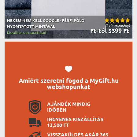
NEKEM NEM KELL GOOGLE - FÉRFI PÓLÓ
(313 vélemény)
NYOMTATOTT MINTÁVAL
Ft-tól 5399 Ft
Kiszállítás szerdára Nálad
Amiért szeretni fogod a MyGift.hu
webshopunkat
AJÁNDÉK MINDIG
IDŐBEN
INGYENES KISZÁLLÍTÁS
13,500 FT
VISSZAKÜLDÉS AKÁR 365