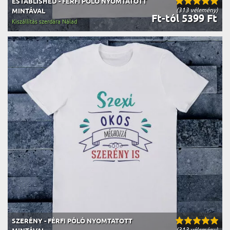
ESTABLISHED - FÉRFI PÓLÓ NYOMTATOTT
(313 vélemény)
MINTÁVAL
Ft-tól 5399 Ft
Kiszállítás szerdára Nálad
SZERÉNY - FÉRFI PÓLÓ NYOMTATOTT
(313 vélemény)