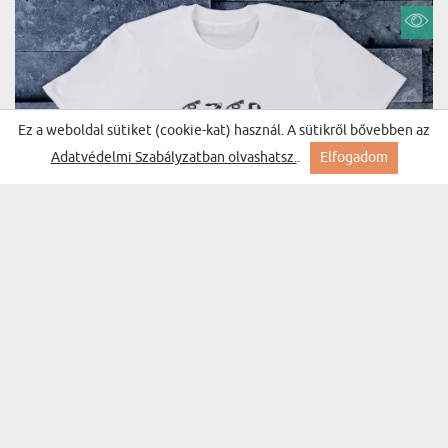
Ez a weboldal sütiket (cookie-kat) használ. A sütikről bővebben az
Adatvédelmi Szabályzatban olvashatsz.
.
Elfogadom
EZERMESTER - FÉRFI PÓLÓ NYOMTATOTT
(313 vélemény)
MINTÁVAL
Ft-tól 5399 Ft
Kiszállítás szerdára Nálad