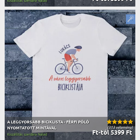
Kiszállítás szerdára Nálad
A LEGGYORSABB BICIKLISTA - FÉRFI PÓLÓ
(313 vélemény)
NYOMTATOTT MINTÁVAL
Ft-tól 5399 Ft
Kiszállítás szerdára Nálad