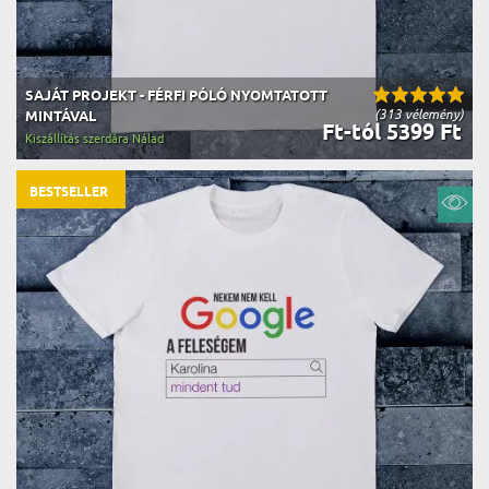
SAJÁT PROJEKT - FÉRFI PÓLÓ NYOMTATOTT
(313 vélemény)
MINTÁVAL
Ft-tól 5399 Ft
Kiszállítás szerdára Nálad
BESTSELLER