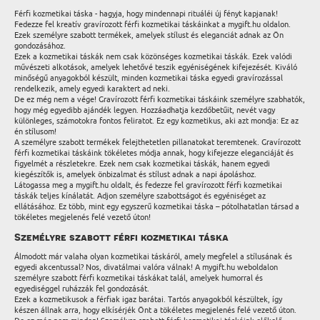
Férfi kozmetikai táska - hagyja, hogy mindennapi rituáléi új fényt kapjanak!
Fedezze fel kreatív gravírozott férfi kozmetikai táskáinkat a mygift.hu oldalon.
Ezek személyre szabott termékek, amelyek stílust és eleganciát adnak az Ön
gondozásához.
Ezek a kozmetikai táskák nem csak közönséges kozmetikai táskák. Ezek valódi
művészeti alkotások, amelyek lehetővé teszik egyéniségének kifejezését. Kiváló
minőségű anyagokból készült, minden kozmetikai táska egyedi gravírozással
rendelkezik, amely egyedi karaktert ad neki.
De ez még nem a vége! Gravírozott férfi kozmetikai táskáink személyre szabhatók,
hogy még egyedibb ajándék legyen. Hozzáadhatja kezdőbetűit, nevét vagy
különleges, számotokra fontos feliratot. Ez egy kozmetikus, aki azt mondja: Ez az
én stílusom!
A személyre szabott termékek felejthetetlen pillanatokat teremtenek. Gravírozott
férfi kozmetikai táskáink tökéletes módja annak, hogy kifejezze eleganciáját és
figyelmét a részletekre. Ezek nem csak kozmetikai táskák, hanem egyedi
kiegészítők is, amelyek önbizalmat és stílust adnak a napi ápoláshoz.
Látogassa meg a mygift.hu oldalt, és fedezze fel gravírozott férfi kozmetikai
táskák teljes kínálatát. Adjon személyre szabottságot és egyéniséget az
ellátásához. Ez több, mint egy egyszerű kozmetikai táska – pótolhatatlan társad a
tökéletes megjelenés felé vezető úton!
Személyre szabott férfi kozmetikai táska
Álmodott már valaha olyan kozmetikai táskáról, amely megfelel a stílusának és
egyedi akcentussal? Nos, divatálmai valóra válnak! A mygift.hu weboldalon
személyre szabott férfi kozmetikai táskákat talál, amelyek humorral és
egyediséggel ruházzák fel gondozását.
Ezek a kozmetikusok a férfiak igaz barátai. Tartós anyagokból készültek, így
készen állnak arra, hogy elkísérjék Önt a tökéletes megjelenés felé vezető úton.