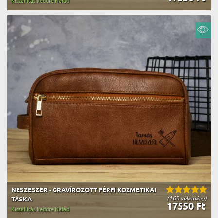
Kiszállítás keddre Nálad
NESZESZER - GRAVÍROZOTT FÉRFI KOZMETIKAI
(169 vélemény)
TÁSKA
17550 Ft
Kiszállítás keddre Nálad