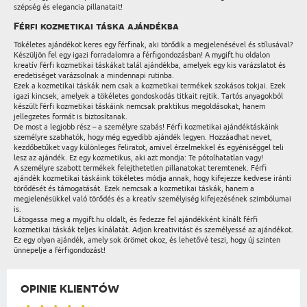
szépség és elegancia pillanatait!
Férfi kozmetikai táska ajándékba
Tökéletes ajándékot keres egy férfinak, aki törődik a megjelenésével és stílusával?
Készüljön fel egy igazi forradalomra a férfigondozásban! A mygift.hu oldalon
kreatív férfi kozmetikai táskákat talál ajándékba, amelyek egy kis varázslatot és
eredetiséget varázsolnak a mindennapi rutinba.
Ezek a kozmetikai táskák nem csak a kozmetikai termékek szokásos tokjai. Ezek
igazi kincsek, amelyek a tökéletes gondoskodás titkait rejtik. Tartós anyagokból
készült férfi kozmetikai táskáink nemcsak praktikus megoldásokat, hanem
jellegzetes formát is biztosítanak.
De most a legjobb rész – a személyre szabás! Férfi kozmetikai ajándéktáskáink
személyre szabhatók, hogy még egyedibb ajándék legyen. Hozzáadhat nevet,
kezdőbetűket vagy különleges feliratot, amivel érzelmekkel és egyéniséggel teli
lesz az ajándék. Ez egy kozmetikus, aki azt mondja: Te pótolhatatlan vagy!
A személyre szabott termékek felejthetetlen pillanatokat teremtenek. Férfi
ajándék kozmetikai táskáink tökéletes módja annak, hogy kifejezze kedvese iránti
törődését és támogatását. Ezek nemcsak a kozmetikai táskák, hanem a
megjelenésükkel való törődés és a kreatív személyiség kifejezésének szimbólumai
is.
Látogassa meg a mygift.hu oldalt, és fedezze fel ajándékként kínált férfi
kozmetikai táskák teljes kínálatát. Adjon kreativitást és személyessé az ajándékot.
Ez egy olyan ajándék, amely sok örömet okoz, és lehetővé teszi, hogy új szinten
ünnepelje a férfigondozást!
OPINIE KLIENTÓW