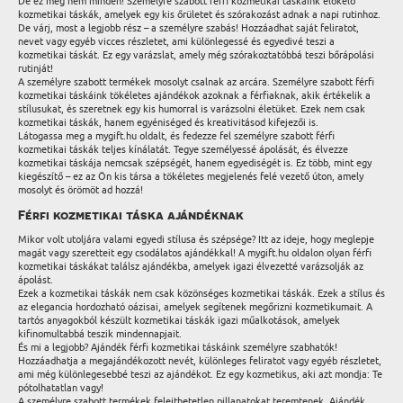
De ez még nem minden! Személyre szabott férfi kozmetikai táskáink előkelő
kozmetikai táskák, amelyek egy kis őrületet és szórakozást adnak a napi rutinhoz.
De várj, most a legjobb rész – a személyre szabás! Hozzáadhat saját feliratot,
nevet vagy egyéb vicces részletet, ami különlegessé és egyedivé teszi a
kozmetikai táskát. Ez egy varázslat, amely még szórakoztatóbbá teszi bőrápolási
rutinját!
A személyre szabott termékek mosolyt csalnak az arcára. Személyre szabott férfi
kozmetikai táskáink tökéletes ajándékok azoknak a férfiaknak, akik értékelik a
stílusukat, és szeretnek egy kis humorral is varázsolni életüket. Ezek nem csak
kozmetikai táskák, hanem egyéniséged és kreativitásod kifejezői is.
Látogassa meg a mygift.hu oldalt, és fedezze fel személyre szabott férfi
kozmetikai táskák teljes kínálatát. Tegye személyessé ápolását, és élvezze
kozmetikai táskája nemcsak szépségét, hanem egyediségét is. Ez több, mint egy
kiegészítő – ez az Ön kis társa a tökéletes megjelenés felé vezető úton, amely
mosolyt és örömöt ad hozzá!
Férfi kozmetikai táska ajándéknak
Mikor volt utoljára valami egyedi stílusa és szépsége? Itt az ideje, hogy meglepje
magát vagy szeretteit egy csodálatos ajándékkal! A mygift.hu oldalon olyan férfi
kozmetikai táskákat találsz ajándékba, amelyek igazi élvezetté varázsolják az
ápolást.
Ezek a kozmetikai táskák nem csak közönséges kozmetikai táskák. Ezek a stílus és
az elegancia hordozható oázisai, amelyek segítenek megőrizni kozmetikumait. A
tartós anyagokból készült kozmetikai táskák igazi műalkotások, amelyek
kifinomultabbá teszik mindennapjait.
És mi a legjobb? Ajándék férfi kozmetikai táskáink személyre szabhatók!
Hozzáadhatja a megajándékozott nevét, különleges feliratot vagy egyéb részletet,
ami még különlegesebbé teszi az ajándékot. Ez egy kozmetikus, aki azt mondja: Te
pótolhatatlan vagy!
A személyre szabott termékek felejthetetlen pillanatokat teremtenek. Ajándék