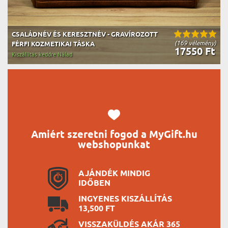
CSALÁDNÉV ÉS KERESZTNÉV - GRAVÍROZOTT
(169 vélemény)
FÉRFI KOZMETIKAI TÁSKA
17550 Ft
Kiszállítás keddre Nálad
Amiért szeretni fogod a MyGift.hu
webshopunkat
AJÁNDÉK MINDIG
IDŐBEN
INGYENES KISZÁLLÍTÁS
13,500 FT
VISSZAKÜLDÉS AKÁR 365