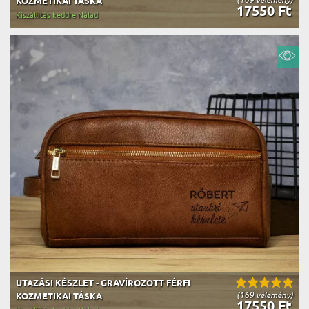
KOZMETIKAI TÁSKA
17550 Ft
Kiszállítás keddre Nálad
UTAZÁSI KÉSZLET - GRAVÍROZOTT FÉRFI
(169 vélemény)
KOZMETIKAI TÁSKA
17550 Ft