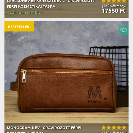
CSALÁDNÉV ÉS KERESZTNÉV 2 - GRAVÍROZOTT
(169 vélemény)
FÉRFI KOZMETIKAI TÁSKA
17550 Ft
Kiszállítás keddre Nálad
BESTSELLER
MONOGRAM NÉV - GRAVÍROZOTT FÉRFI
(169 vélemény)