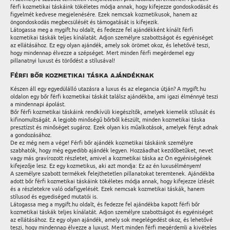
férfi kozmetikai táskáink tökéletes módja annak, hogy kifejezze gondoskodását és
figyelmét kedvese megjelenésére. Ezek nemcsak kozmetikusok, hanem az
öngondoskodás megbecsülését és támogatását is kifejezik.
Látogassa meg a mygift.hu oldalt, és fedezze fel ajándékként kínált férfi
kozmetikai táskák teljes kínálatát. Adjon személyre szabottságot és egyéniséget
az ellátásához. Ez egy olyan ajándék, amely sok örömet okoz, és lehetővé teszi,
hogy mindennap élvezze a szépséget. Mert minden férfi megérdemel egy
pillanatnyi luxust és törődést a stílusával!
Férfi bőr kozmetikai táska ajándéknak
Készen áll egy egyedülálló utazásra a luxus és az elegancia útján? A mygift.hu
oldalon egy bőr férfi kozmetikai táskát találsz ajándékba, ami igazi élménnyé teszi
a mindennapi ápolást.
Bőr férfi kozmetikai táskáink rendkívüli kiegészítők, amelyek kiemelik stílusát és
kifinomultságát. A legjobb minőségű bőrből készült, minden kozmetikai táska
presztízst és minőséget sugároz. Ezek olyan kis műalkotások, amelyek fényt adnak
a gondozásához.
De ez még nem a vége! Férfi bőr ajándék kozmetikai táskáink személyre
szabhatók, hogy még egyedibb ajándék legyen. Hozzáadhat kezdőbetűket, nevet
vagy más gravírozott részletet, amivel a kozmetikai táska az Ön egyéniségének
kifejezője lesz. Ez egy kozmetikus, aki azt mondja: Ez az én luxusélményem!
A személyre szabott termékek felejthetetlen pillanatokat teremtenek. Ajándékba
adott bőr férfi kozmetikai táskáink tökéletes módja annak, hogy kifejezze ízlését
és a részletekre való odafigyelését. Ezek nemcsak kozmetikai táskák, hanem
stílusod és egyediséged mutatói is.
Látogassa meg a mygift.hu oldalt, és fedezze fel ajándékba kapott férfi bőr
kozmetikai táskák teljes kínálatát. Adjon személyre szabottságot és egyéniséget
az ellátásához. Ez egy olyan ajándék, amely sok megelégedést okoz, és lehetővé
teszi, hogy mindennap élvezze a luxust. Mert minden férfi megérdemli a kivételes