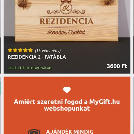
UTAZÓN
BICIKLI
REK
IDŐSEBB
SPORTO
ÉK VONÁSAI
TŰZOLT
FŐNÖKN
HORGÁS
VICCEL
(15 vélemény)
REZIDENCIA 2 - FATÁBLA
3600 Ft
KISZÁLLÍTÁS KEDDRE NÁLAD
Amiért szeretni fogod a MyGift.hu
webshopunkat
AJÁNDÉK MINDIG