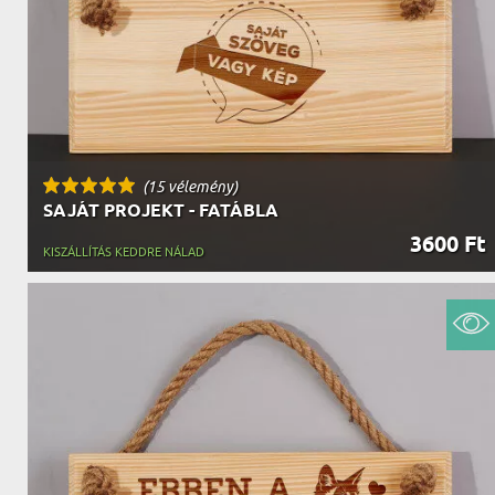
NAGYPAPÁNAK
ÉLELMISZE
APÓSÉKNAK
AZ AJÁND
(15 vélemény)
SAJÁT PROJEKT - FATÁBLA
3600 Ft
KISZÁLLÍTÁS KEDDRE NÁLAD