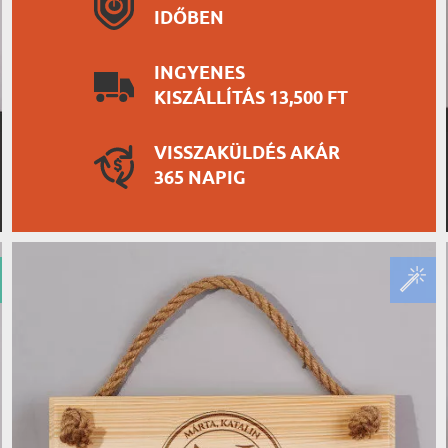
IDŐBEN
INGYENES
KISZÁLLÍTÁS 13,500 FT
VISSZAKÜLDÉS AKÁR
365 NAPIG