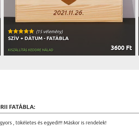
(15 vélemény)
SZÍV + DÁTUM - FATÁBLA
3600 Ft
KISZÁLLÍTÁS KEDDRE NÁLAD
RII FATÁBLA:
ors , tökéletes és egyedi!!! Máskor is rendelek!