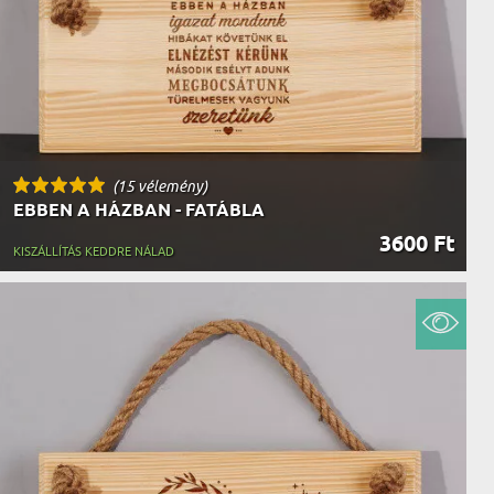
AK
STÁNAK
NEK
LÓNAK
ÓNAK
EK
ZNAK
ŐDŐNEK
(15 vélemény)
EBBEN A HÁZBAN - FATÁBLA
3600 Ft
KISZÁLLÍTÁS KEDDRE NÁLAD