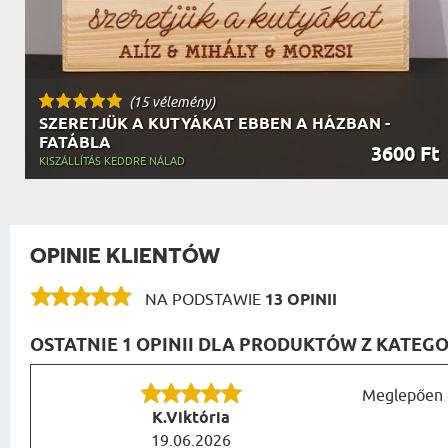
(15 vélemény)
SZERETJÜK A KUTYÁKAT EBBEN A HÁZBAN -
FATÁBLA
3600 Ft
KISZÁLLÍTÁS KEDDRE NÁLAD
OPINIE KLIENTÓW
NA PODSTAWIE
13 OPINII
OSTATNIE 1 OPINII DLA PRODUKTÓW Z KATEGO
Meglepően gy
K.Viktória
19.06.2026