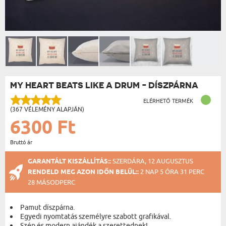
MY HEART BEATS LIKE A DRUM - DÍSZPÁRNA
ELÉRHETŐ TERMÉK
(367 VÉLEMÉNY ALAPJÁN)
6300 Ft
Bruttó ár
GARANTÁLT KISZÁLLÍTÁS::
SZERDÁRA, 12 AUGUSZTUS
RENDELD MEG AZON IDŐN BELÜL::
2 NAP 5 ÓRA 31 PERC
27 MÁSODPERC
Pamut díszpárna.
Egyedi nyomtatás személyre szabott grafikával.
Szép és modern ajándék a szerettednek!