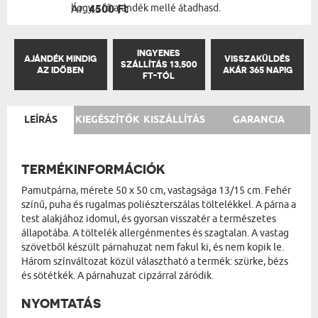
hogy a fő ajándék mellé átadhasd.
Ár:
4500 Ft
INGYENES
AJÁNDÉK MINDIG
VISSZAKÜLDÉS
SZÁLLÍTÁS 13,500
AZ IDŐBEN
AKÁR 365 NAPIG
FT-TÓL
LEÍRÁS
KIEGÉSZÍTŐK
KISZÁLLÍTÁS
GARANCIA
TERMÉKINFORMÁCIÓK
Pamutpárna, mérete 50 x 50 cm, vastagsága 13/15 cm. Fehér
színű, puha és rugalmas poliészterszálas töltelékkel. A párna a
test alakjához idomul, és gyorsan visszatér a természetes
állapotába. A töltelék allergénmentes és szagtalan. A vastag
szövetből készült párnahuzat nem fakul ki, és nem kopik le.
Három színváltozat közül választható a termék: szürke, bézs
és sötétkék. A párnahuzat cipzárral záródik.
NYOMTATÁS