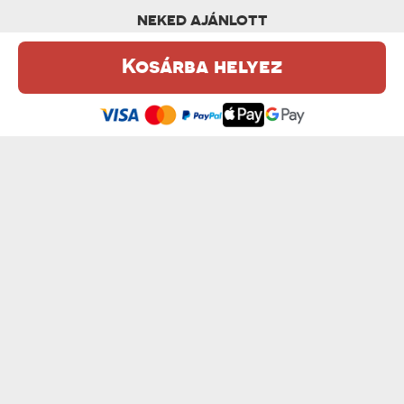
NEKED AJÁNLOTT
Kosárba helyez
Ez a weboldal sütiket (cookie-kat) használ. A sütikről bővebben az
Adatvédelmi Szabályzatban olvashatsz.
.
Elfogadom
ELFÁRADTÁL - DÍSZPÁRNA
CSAK MÉG 5 PERC - DÍSZPÁRNA
6300 Ft
6300 Ft
SZUNDIKÁLÓ KIRÁLYNŐ - DÍSZPÁRNA
NÉV - DÍSZPÁRNA