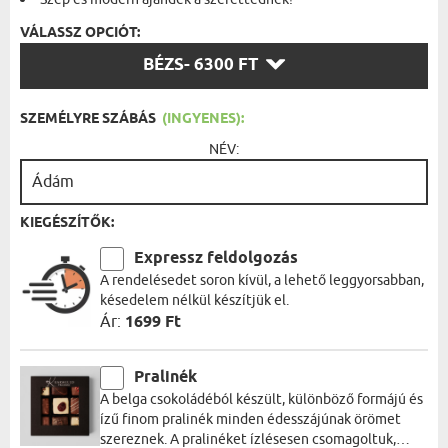
VÁLASSZ OPCIÓT:
VÁLASSZ
BÉZS
- 6300 FT
OPCIÓT:
SZEMÉLYRE SZÁBÁS
(INGYENES):
NÉV:
KIEGÉSZÍTŐK:
Expressz feldolgozás
A rendelésedet soron kívül, a lehető leggyorsabban,
késedelem nélkül készítjük el.
Ár:
1699 Ft
Pralinék
A belga csokoládéból készült, különböző formájú és
ízű finom pralinék minden édesszájúnak örömet
szereznek. A pralinéket ízlésesen csomagoltuk,