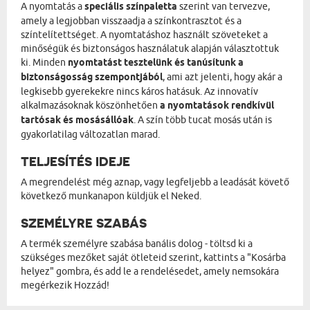
A nyomtatás a
speciális színpaletta
szerint van tervezve,
amely a legjobban visszaadja a színkontrasztot és a
színtelítettséget. A nyomtatáshoz használt szöveteket a
minőségük és biztonságos használatuk alapján választottuk
ki. Minden
nyomtatást tesztelünk és tanúsítunk a
biztonságosság szempontjából
, ami azt jelenti, hogy akár a
legkisebb gyerekekre nincs káros hatásuk. Az innovatív
alkalmazásoknak köszönhetően
a nyomtatások rendkívül
tartósak és mosásállóak
. A szín több tucat mosás után is
gyakorlatilag változatlan marad.
TELJESÍTÉS IDEJE
A megrendelést még aznap, vagy legfeljebb a leadását követő
következő munkanapon küldjük el Neked.
SZEMÉLYRE SZABÁS
A termék személyre szabása banális dolog - töltsd ki a
szükséges mezőket saját ötleteid szerint, kattints a "Kosárba
helyez" gombra, és add le a rendelésedet, amely nemsokára
megérkezik Hozzád!