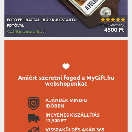
FOTÓ FELIRATTAL - BŐR KULCSTARTÓ
(30 vélemény)
FOTÓVAL
4500 Ft
Kiszállítás szerdára Nálad
Amiért szeretni fogod a MyGift.hu
webshopunkat
AJÁNDÉK MINDIG
IDŐBEN
INGYENES KISZÁLLÍTÁS
13,500 FT
VISSZAKÜLDÉS AKÁR 365