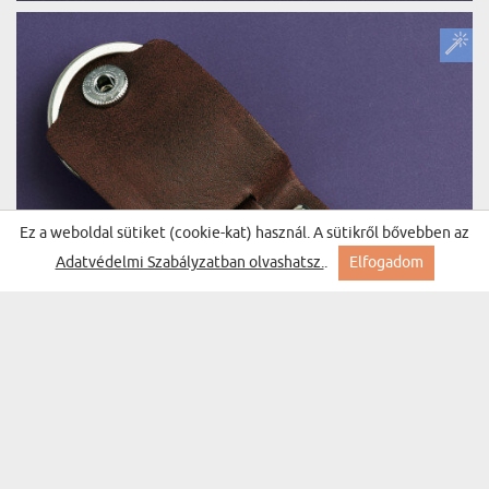
Ez a weboldal sütiket (cookie-kat) használ. A sütikről bővebben az
Adatvédelmi Szabályzatban olvashatsz.
.
Elfogadom
KISKEDVENCED, KUTYA - BŐR KULCSTARTÓ
(30 vélemény)
FOTÓVAL
4500 Ft
Kiszállítás szerdára Nálad