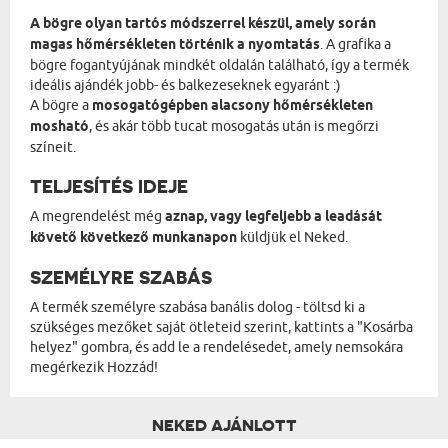
A bögre olyan tartós módszerrel készül, amely során
magas hőmérsékleten történik a nyomtatás
. A grafika a
bögre fogantyújának mindkét oldalán található, így a termék
ideális ajándék jobb- és balkezeseknek egyaránt :)
A bögre a
mosogatógépben alacsony hőmérsékleten
mosható
, és akár több tucat mosogatás után is megőrzi
színeit.
TELJESÍTÉS IDEJE
A megrendelést még
aznap, vagy legfeljebb a leadását
követő következő munkanapon
küldjük el Neked.
SZEMÉLYRE SZABÁS
A termék személyre szabása banális dolog - töltsd ki a
szükséges mezőket saját ötleteid szerint, kattints a "Kosárba
helyez" gombra, és add le a rendelésedet, amely nemsokára
megérkezik Hozzád!
NEKED AJÁNLOTT