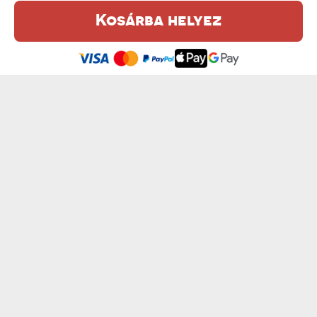
Kosárba helyez
Ez a weboldal sütiket (cookie-kat) használ. A sütikről bővebben az
Adatvédelmi Szabályzatban olvashatsz.
.
Elfogadom
GRATULÁCIÓK FRISS MA DIPLOMÁSNAK - ...
PLÉBÁNOS BÖGRÉJE - ARANY BÖGRE
4500 Ft
4500 Ft
SAJÁT TERVEZET - ARANY BÖGRE
VAJSZIVŰ ORVOS - ARANY BÖGRE
6300 Ft
4500 Ft