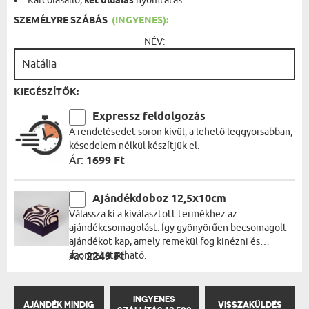
Karcolásálló,
két oldalas
nyomtatás.
SZEMÉLYRE SZÁBÁS
(INGYENES):
NÉV:
KIEGÉSZÍTŐK:
Expressz feldolgozás
A rendelésedet soron kívül, a lehető leggyorsabban,
késedelem nélkül készítjük el.
Ár:
1699 Ft
Ajándékdoboz 12,5x10cm
Válassza ki a kiválasztott termékhez az
ajándékcsomagolást. Így gyönyörűen becsomagolt
ajándékot kap, amely remekül fog kinézni és
azonnal átadható.
Ár:
2249 Ft
INGYENES
AJÁNDÉK MINDIG
VISSZAKÜLDÉS