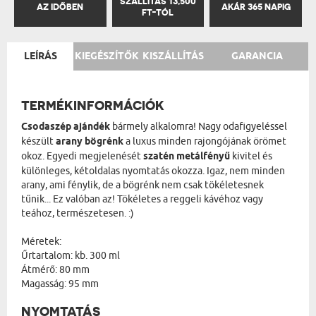
SZÁLLÍTÁS 13,500
AZ IDŐBEN
AKÁR 365 NAPIG
FT-TÓL
LEÍRÁS
KIEGÉSZÍTŐK
KISZÁLLÍTÁS
GARANCIA
TERMÉKINFORMÁCIÓK
Csodaszép ajándék
bármely alkalomra! Nagy odafigyeléssel
készült
arany bögrénk
a luxus minden rajongójának örömet
okoz. Egyedi megjelenését
szatén metálfényű
kivitel és
különleges, kétoldalas nyomtatás okozza. Igaz, nem minden
arany, ami fénylik, de a bögrénk nem csak tökéletesnek
tűnik... Ez valóban az! Tökéletes a reggeli kávéhoz vagy
teához, természetesen. :)
Méretek:
Űrtartalom: kb. 300 ml
Átmérő: 80 mm
Magasság: 95 mm
NYOMTATÁS