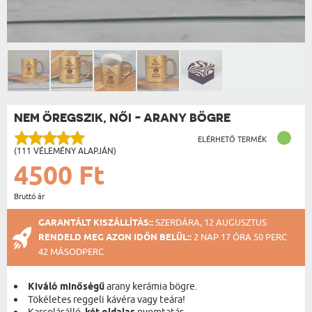
NEM ÖREGSZIK, NŐI - ARANY BÖGRE
ELÉRHETŐ TERMÉK
(111 VÉLEMÉNY ALAPJÁN)
4500 Ft
Bruttó ár
GARANTÁLT KISZÁLLÍTÁS::
SZERDÁRA, 12 AUGUSZTUS
RENDELD MEG AZON IDŐN BELÜL::
2 NAP 17 ÓRA 50 PERC
42 MÁSODPERC
Kiváló minőségű
arany kerámia bögre.
Tökéletes reggeli kávéra vagy teára!