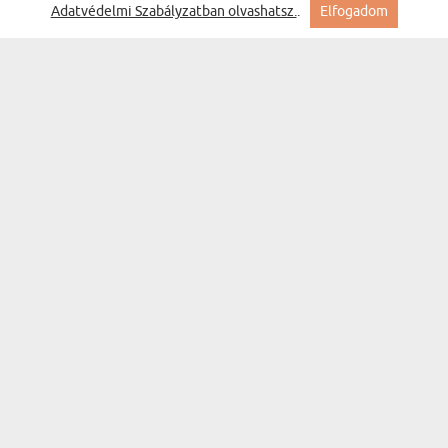
Adatvédelmi Szabályzatban olvashatsz.
.
Elfogadom
HÁZASSÁG - SAJTDESZKA
(536 vélemény)
14400 Ft
Kiszállítás szerdára Nálad
BESTSELLER