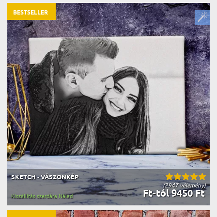
BESTSELLER
SKETCH - VÁSZONKÉP
(2947 vélemény)
Ft-tól 9450 Ft
Kiszállítás szerdára Nálad