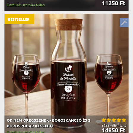
11250 Ft
Kiszállítás szerdára Nálad
BESTSELLER
ŐK NEM ÖREGSZENEK - BOROSKANCSÓ ÉS 2
(488 vélemény)
BOROSPOHÁR KÉSZLETE
14850 Ft
Kiszállítás szerdára Nálad