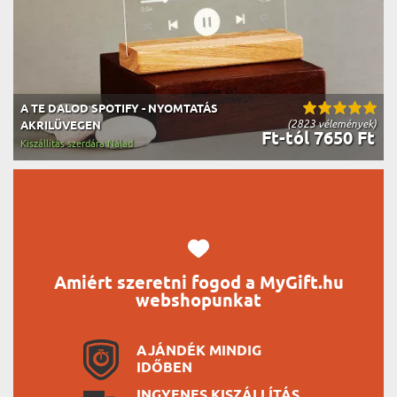
A TE DALOD SPOTIFY - NYOMTATÁS
(2823 vélemények)
AKRILÜVEGEN
Ft-tól 7650 Ft
Kiszállítás szerdára Nálad
Amiért szeretni fogod a MyGift.hu
webshopunkat
AJÁNDÉK MINDIG
IDŐBEN
INGYENES KISZÁLLÍTÁS