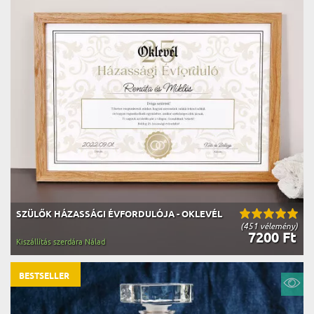
SZÜLŐK HÁZASSÁGI ÉVFORDULÓJA - OKLEVÉL
(451 vélemény)
7200 Ft
Kiszállítás szerdára Nálad
BESTSELLER