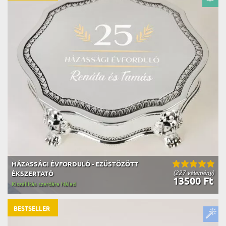
HÁZASSÁGI ÉVFORDULÓ - EZÜSTÖZÖTT
(227 vélemény)
ÉKSZERTATÓ
13500 Ft
Kiszállítás szerdára Nálad
BESTSELLER