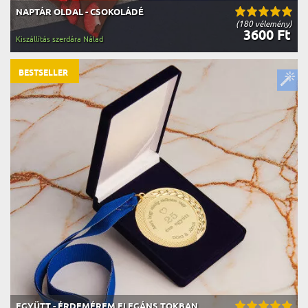
NAPTÁR OLDAL - CSOKOLÁDÉ
(180 vélemény)
3600 Ft
Kiszállítás szerdára Nálad
BESTSELLER
EGYÜTT - ÉRDEMÉREM ELEGÁNS TOKBAN