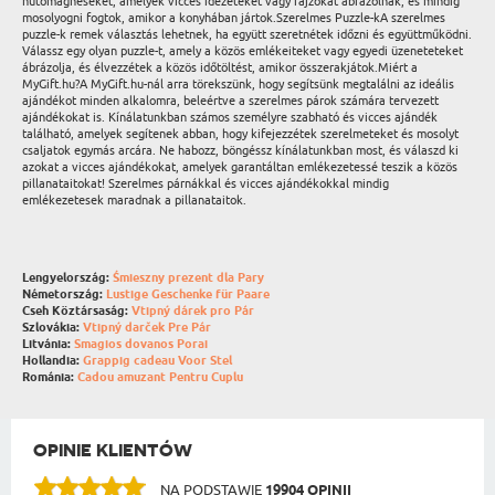
hűtőmágneseket, amelyek vicces idézeteket vagy rajzokat ábrázolnak, és mindig
mosolyogni fogtok, amikor a konyhában jártok.Szerelmes Puzzle-kA szerelmes
puzzle-k remek választás lehetnek, ha együtt szeretnétek időzni és együttműködni.
Válassz egy olyan puzzle-t, amely a közös emlékeiteket vagy egyedi üzeneteteket
ábrázolja, és élvezzétek a közös időtöltést, amikor összerakjátok.Miért a
MyGift.hu?A MyGift.hu-nál arra törekszünk, hogy segítsünk megtalálni az ideális
ajándékot minden alkalomra, beleértve a szerelmes párok számára tervezett
ajándékokat is. Kínálatunkban számos személyre szabható és vicces ajándék
található, amelyek segítenek abban, hogy kifejezzétek szerelmeteket és mosolyt
csaljatok egymás arcára. Ne habozz, böngéssz kínálatunkban most, és válaszd ki
azokat a vicces ajándékokat, amelyek garantáltan emlékezetessé teszik a közös
pillanataitokat! Szerelmes párnákkal és vicces ajándékokkal mindig
emlékezetesek maradnak a pillanataitok.
Lengyelország:
Śmieszny prezent dla Pary
Németország:
Lustige Geschenke für Paare
Cseh Köztársaság:
Vtipný dárek pro Pár
Szlovákia:
Vtipný darček Pre Pár
Litvánia:
Smagios dovanos Porai
Hollandia:
Grappig cadeau Voor Stel
Románia:
Cadou amuzant Pentru Cuplu
OPINIE KLIENTÓW
NA PODSTAWIE
19904 OPINII