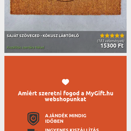
SAJÁT SZÖVEGED - KÓKUSZ LÁBTÖRLŐ
(183 vélemények)
15300 Ft
Kiszállítás szerdára Nálad
Amiért szeretni fogod a MyGift.hu
webshopunkat
AJÁNDÉK MINDIG
IDŐBEN
INGYENES KISZÁLLÍTÁS