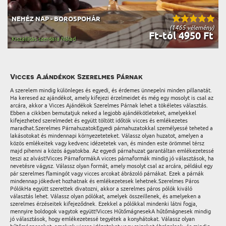
NEHÉZ NAP - BOROSPOHÁR
(1465 vélemény)
Ft-tól 4950 Ft
Kiszállítás szerdára Nálad
Vicces Ajándékok Szerelmes Párnak
A szerelem mindig különleges és egyedi, és érdemes ünnepelni minden pillanatát.
Ha keresed az ajándékot, amely kifejezi érzelmeidet és még egy mosolyt is csal az
arcára, akkor a Vicces Ajándékok Szerelmes Párnak lehet a tökéletes választás.
Ebben a cikkben bemutatjuk neked a legjobb ajándékötleteket, amelyekkel
kifejezheted szerelmedet és együtt töltött időtök vicces és emlékezetes
maradhat.Szerelmes PárnahuzatokEgyedi párnahuzatokkal személyessé teheted a
lakásotokat és mindennapi környezeteteket. Válassz olyan huzatot, amelyen a
közös emlékeitek vagy kedvenc idézetetek van, és minden este örömmel térsz
majd pihenni a közös ágyatokba. Az egyedi párnahuzat garantáltan emlékezetessé
teszi az alvást!Vicces PárnaformákA vicces párnaformák mindig jó választások, ha
nevetésre vágysz. Válassz olyan formát, amely mosolyt csal az arcára, például egy
pár szerelmes flamingót vagy vicces arcokat ábrázoló párnákat. Ezek a párnák
mindennap jókedvet hozhatnak és emlékezetesek lehetnek.Szerelmes Páros
PólókHa együtt szerettek divatozni, akkor a szerelmes páros pólók kiváló
választás lehet. Válassz olyan pólókat, amelyek összeillenek, és amelyeken a
szerelmes érzéseitek kifejeződnek. Ezekkel a pólókkal mindenki látni fogja,
mennyire boldogok vagytok együtt!Vicces HűtőmágnesekA hűtőmágnesek mindig
jó választások, hogy emlékezetessé tegyétek a konyhátokat. Válassz olyan