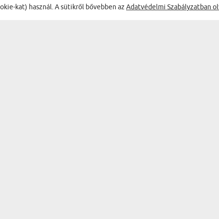
ookie-kat) használ. A sütikről bővebben az
Adatvédelmi Szabályzatban ol
ÉLVEZD A LEGJOBB AKCIÓKAT
TERMÉKEK
AJÁNDÉK KATEGÓRIÁK
FALI DEKORÁCIÓK
BAR & WINE
EMLÉKTÁRGYAK
BÖGRÉK
KONYHAI KIEGÉSZÍTŐK
SZEMÉLYES HOLMIK
RUHÁZAT ÉS KIEGÉSZÍTŐK
PAPÍRÁRUK
LAKÁSDEKORÁCIÓK