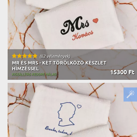
(62 vélemények)
MR ÉS MRS - KÉT TÖRÖLKÖZŐ KÉSZLET
HÍMZÉSSEL
15300 Ft
KISZÁLLÍTÁS KEDDRE NÁLAD