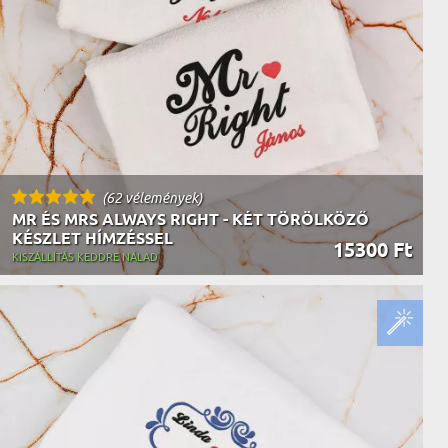
AK
STÁNAK
NEK
LÓNAK
ÓNAK
EK
ZNAK
ŐDŐNEK
(62 vélemények)
MR ÉS MRS ALWAYS RIGHT - KÉT TÖRÖLKÖZŐ
KÉSZLET HÍMZÉSSEL
15300 Ft
KISZÁLLÍTÁS KEDDRE NÁLAD