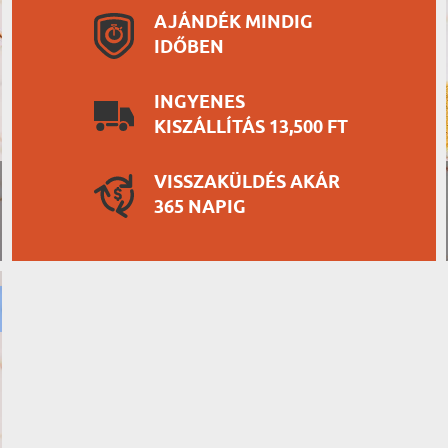
AJÁNDÉK MINDIG
IDŐBEN
INGYENES
KISZÁLLÍTÁS 13,500 FT
VISSZAKÜLDÉS AKÁR
365 NAPIG