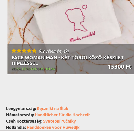
(62 vélemények)
FACE WOMAN MAN - KÉT TÖRÖLKÖZŐ KÉSZLET
HÍMZÉSSEL
15300 Ft
KISZÁLLÍTÁS KEDDRE NÁLAD
Lengyelország:
Ręczniki na Ślub
Németország:
Handtücher für die Hochzeit
Cseh Köztársaság:
Svatební ručníky
Hollandia:
Handdoeken voor Huwelijk