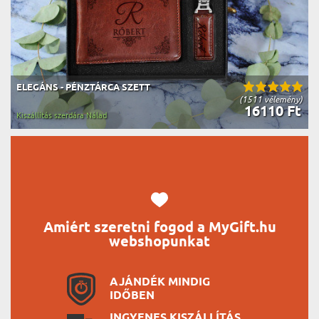
ELEGÁNS - PÉNZTÁRCA SZETT
(1511 vélemény)
16110 Ft
Kiszállítás szerdára Nálad
Amiért szeretni fogod a MyGift.hu
webshopunkat
AJÁNDÉK MINDIG
IDŐBEN
INGYENES KISZÁLLÍTÁS