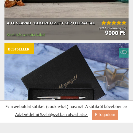
A TE SZAVAD - BEKERETEZETT KÉP FELIRATTAL
(483 vélemények)
9000 Ft
Kiszállítás szerdára Nálad
BESTSELLER
Ez a weboldal sütiket (cookie-kat) használ. A sütikről bővebben az
Adatvédelmi Szabályzatban olvashatsz.
.
Elfogadom