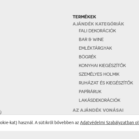
TERMÉKEK
AJÁNDÉK KATEGÓRIÁK
FALI DEKORÁCIÓK
BAR & WINE
EMLÉKTÁRGYAK
BÖGRÉK
KONYHAI KIEGÉSZÍTŐK
SZEMÉLYES HOLMIK
RUHÁZAT ÉS KIEGÉSZÍTŐK
PAPÍRÁRUK
LAKÁSDEKORÁCIÓK
AZ AJÁNDÉK VONÁSAI
Ú
VICCES
ÉS
ookie-kat) használ. A sütikről bővebben az
Adatvédelmi Szabályzatban ol
ROMANTIKUS
FÉNYKÉPES AJÁNDÉKOK
AP