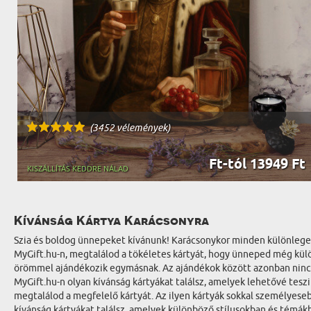
(3452 vélemények)
Ft-tól 13949 Ft
KISZÁLLÍTÁS KEDDRE NÁLAD
Kívánság Kártya Karácsonyra
Szia és boldog ünnepeket kívánunk! Karácsonykor minden különleges, 
MyGift.hu-n, megtalálod a tökéletes kártyát, hogy ünneped még külön
örömmel ajándékozik egymásnak. Az ajándékok között azonban nincs i
MyGift.hu-n olyan kívánság kártyákat találsz, amelyek lehetővé tes
megtalálod a megfelelő kártyát. Az ilyen kártyák sokkal személyese
kívánság kártyákat találsz, amelyek különböző stílusokban és témá