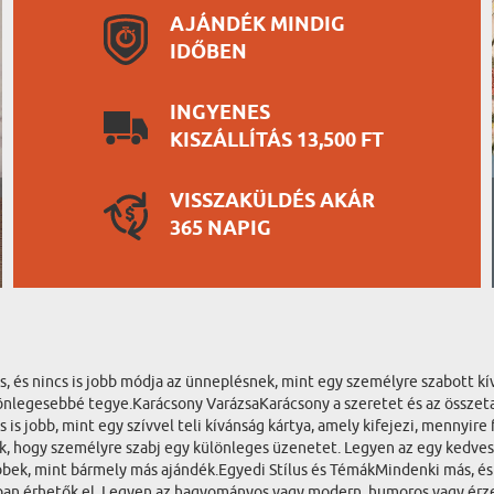
AJÁNDÉK MINDIG
IDŐBEN
INGYENES
KISZÁLLÍTÁS 13,500 FT
VISSZAKÜLDÉS AKÁR
365 NAPIG
és nincs is jobb módja az ünneplésnek, mint egy személyre szabott kíván
legesebbé tegye.Karácsony VarázsaKarácsony a szeretet és az összetartoz
s jobb, mint egy szívvel teli kívánság kártya, amely kifejezi, mennyi
zik, hogy személyre szabj egy különleges üzenetet. Legyen az egy kedves
bbek, mint bármely más ajándék.Egyedi Stílus és TémákMindenki más, és
kban érhetők el. Legyen az hagyományos vagy modern, humoros vagy érze