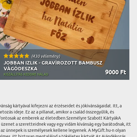
(430 vélemény)
JOBBAN IZLIK - GRAVÍROZOTT BAMBUSZ
VÁGÓDESZKA
9000 Ft
KISZÁLLÍTÁS KEDDRE NÁLAD
ság kártyával kifejezni az érzéseidet és jókívánságaidat. Itt, a
ás ideje. Ez az a pillanat, amikor a család összegyűlik, és
re fontosak az emberek az életedben.Személyre Szabott KártyákA
 üzenet a szeretteidnek vagy egy vidám kívánság egy barátodnak, itt
 az ünnepek is személyesek kellene legyenek. A MyGift.hu-n olyan
lmes, itt biztosan megtalálod a tökéletes kártyát.Az Ajándékozás