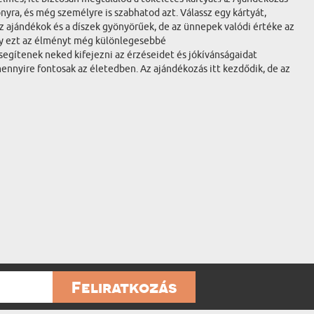
yra, és még személyre is szabhatod azt. Válassz egy kártyát,
z ajándékok és a díszek gyönyörűek, de az ünnepek valódi értéke az
gy ezt az élményt még különlegesebbé
segítenek neked kifejezni az érzéseidet és jókívánságaidat
nnyire fontosak az életedben. Az ajándékozás itt kezdődik, de az
Feliratkozás