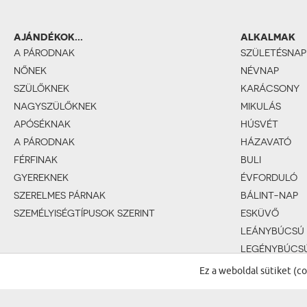
AJÁNDÉKOK...
ALKALMAK
A PÁRODNAK
SZÜLETÉSNAP
NŐNEK
NÉVNAP
SZÜLŐKNEK
KARÁCSONY
NAGYSZÜLŐKNEK
MIKULÁS
APÓSÉKNAK
HÚSVÉT
A PÁRODNAK
HÁZAVATÓ
FÉRFINAK
BULI
GYEREKNEK
ÉVFORDULÓ
SZERELMES PÁRNAK
BÁLINT-NAP
SZEMÉLYISÉGTÍPUSOK SZERINT
ESKÜVŐ
LEÁNYBÚCSÚ
LEGÉNYBÚCS
BABASZÜLET
Ez a weboldal sütiket (c
KERESZTELŐ
1. SZÜLETÉSN