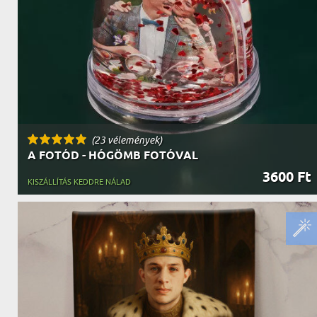
NAGYPAPÁNAK
ÉLELMISZE
APÓSÉKNAK
AZ AJÁND
(23 vélemények)
A FOTÓD - HÓGÖMB FOTÓVAL
3600 Ft
KISZÁLLÍTÁS KEDDRE NÁLAD