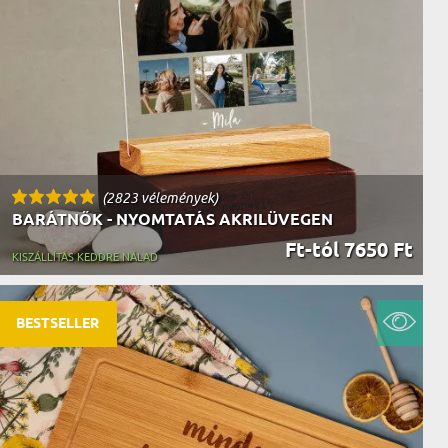
AK
STÁNAK
NEK
LÓNAK
ÓNAK
EK
ZNAK
ŐDŐNEK
(2823 vélemények)
BARÁTNŐK - NYOMTATÁS AKRILÜVEGEN
Ft-tól 7650 Ft
KISZÁLLÍTÁS KEDDRE NÁLAD
BESTSELLER