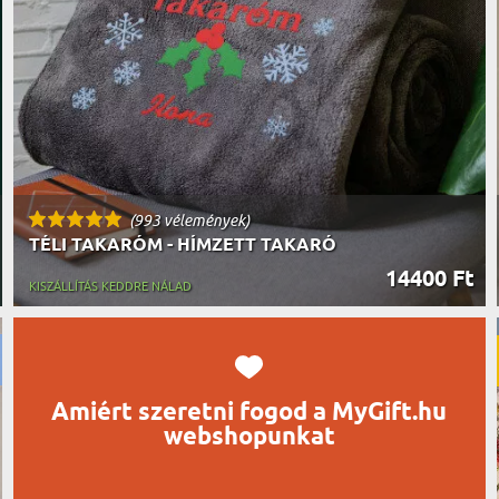
UTAZÓN
BICIKLI
REK
IDŐSEBB
SPORTO
ÉK VONÁSAI
TŰZOLT
FŐNÖKN
HORGÁS
VICCEL
(993 vélemények)
TÉLI TAKARÓM - HÍMZETT TAKARÓ
14400 Ft
KISZÁLLÍTÁS KEDDRE NÁLAD
Amiért szeretni fogod a MyGift.hu
webshopunkat