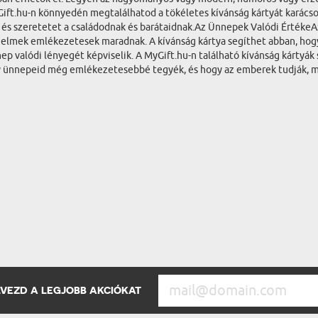
ift.hu-n könnyedén megtalálhatod a tökéletes kívánság kártyát karácson
t és szeretetet a családodnak és barátaidnak.Az Ünnepek Valódi ÉrtékeA
érzelmek emlékezetesek maradnak. A kívánság kártya segíthet abban, ho
 valódi lényegét képviselik. A MyGift.hu-n található kívánság kártyák 
gy ünnepeid még emlékezetesebbé tegyék, és hogy az emberek tudják, me
ÉLVEZD A LEGJOBB AKCIÓKAT