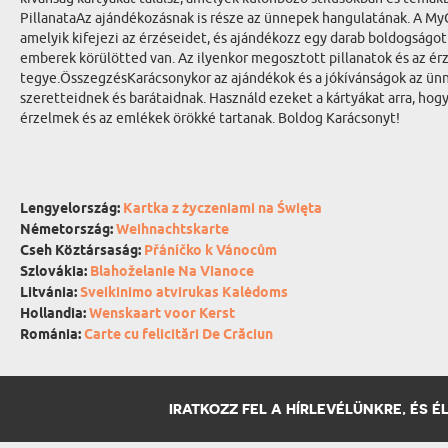
PillanataAz ajándékozásnak is része az ünnepek hangulatának. A MyG
amelyik kifejezi az érzéseidet, és ajándékozz egy darab boldogságo
emberek körülötted van. Az ilyenkor megosztott pillanatok és az 
tegye.ÖsszegzésKarácsonykor az ajándékok és a jókívánságok az ünnep
szeretteidnek és barátaidnak. Használd ezeket a kártyákat arra, ho
érzelmek és az emlékek örökké tartanak. Boldog Karácsonyt!
Lengyelország:
Kartka z życzeniami na Święta
Németország:
Weihnachtskarte
Cseh Köztársaság:
Přáníčko k Vánocům
Szlovákia:
Blahoželanie Na Vianoce
Litvánia:
Sveikinimo atvirukas Kalėdoms
Hollandia:
Wenskaart voor Kerst
Románia:
Carte cu felicitări De Crăciun
IRATKOZZ FEL A HÍRLEVÉLÜNKRE, ÉS 