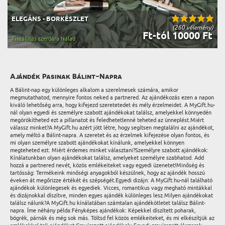
ELEGÁNS - BORKÉSZLET
(260 vélemény)
Ft-tól 10000 Ft
Kiszállítás szerdára Nálad
Ajándék Pasinak Bálint-Napra
A Bálint-nap egy különleges alkalom a szerelmesek számára, amikor
megmutathatod, mennyire fontos neked a partnered. Az ajándékozás ezen a napon
kiváló lehetőség arra, hogy kifejezd szeretetedet és mély érzelmeidet. A MyGift.hu-
nál olyan egyedi és személyre szabott ajándékokat találsz, amelyekkel könnyedén
megörökítheted ezt a pillanatot és feledhetetlenné teheted az ünneplést.Miért
válassz minket?A MyGift.hu azért jött létre, hogy segítsen megtalálni az ajándékot,
amely méltó a Bálint-napra. A szeretet és az érzelmek kifejezése olyan fontos, és
mi olyan személyre szabott ajándékokat kínálunk, amelyekkel könnyen
megteheted ezt. Miért érdemes minket választani?Személyre szabott ajándékok:
Kínálatunkban olyan ajándékokat találsz, amelyeket személyre szabhatod. Add
hozzá a partnered nevét, közös emlékeiteket vagy egyedi üzenetet!Minőség és
tartósság: Termékeink minőségi anyagokból készülnek, hogy az ajándék hosszú
éveken át megőrizze értékét és szépségét.Egyedi dizájn: A MyGift.hu-nál található
ajándékok különlegesek és egyediek. Vicces, romantikus vagy megható mintákkal
és dizájnokkal díszítve, minden egyes ajándék különleges lesz.Milyen ajándékokat
találsz nálunk?A MyGift.hu kínálatában számtalan ajándékötletet találsz Bálint-
napra. Íme néhány példa:Fényképes ajándékok: Képekkel díszített poharak,
bögrék, párnák és még sok más. Töltsd fel közös emlékeiteket, és mi elkészítjük az