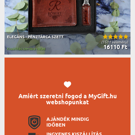
ELEGÁNS - PÉNZTÁRCA SZETT
(1511 vélemény)
16110 Ft
Kiszállítás szerdára Nálad
Amiért szeretni fogod a MyGift.hu
webshopunkat
AJÁNDÉK MINDIG
IDŐBEN
INGYENES KISZÁLLÍTÁS