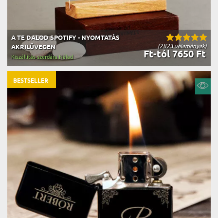
A TE DALOD SPOTIFY - NYOMTATÁS
(2823 vélemények)
AKRILÜVEGEN
Ft-tól 7650 Ft
Kiszállítás szerdára Nálad
BESTSELLER