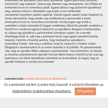
emlékekkel teli ajándékot.Gravírozott ajándékok: Egyedi gravírozott ékszerek,
kulcstartók vagy naptárak. Válassz egy idézetet vagy monogramot, ami kifejezi az
érzéseidet.Vicces és romantikus pólók: Egyedi pólóval vagy pulóverrel ajándékozz
meg, amelyen kedvenc idézetetek vagy közös vicces emlékeitek
szerepelnek.Személyre szabott naptárak: Készíts egyedi naptárt közös képekkel és
fontos dátumokkal, hogy minden nap emlékeztesd a partneredet a közös
élményekre.Vicces és romantikus kulcstartók: Mindig legyen egy emlék a
zsebedben a közös kalandokról.Hogyan rendelhetsz tőlünk?Az ajándék rendelése a
MyGift.hu-n rendkívül egyszerű:Válaszd ki az ajándékot: Böngéssz kínálatunkban,
és válassz egy ajándékot a partnerednek.Személyre szabás: Ha a termék
lehetőséget kínál rá, add meg a partnered nevét vagy egyedi üzenetét.Kosárba
helyezés: Kattints a Kosárba gombra, hogy hozzáadd az ajándékot a
kosaradhoz.Fizetés: Add meg a szállítási címet és válaszd ki a fizetési módot.
Elfogadjuk a bankkártyákat és az online átutalást is.Kiszállítás: Mi gondoskodunk
róla, hogy az ajándék időben odaérjen a partnerednek. Várj türelmesen, és készülj
az érzelmes pillanatokra!Az Ajándék Pasinak Bálint-Napra a MyGift.hu-nál csak egy
kattintásra van tőled! Ajándékozz szeretettel és érzelmekkel, és hagyd, hogy az
ajándék kifejezze a szívből jövő üzenetet!
Lengyelország:
prezent dla Faceta na Walentynki
Németország:
Geschenke zum Valentinstag für Männer
Ez a weboldal sütiket (cookie-kat) használ. A sütikről bővebben az
Cseh Köztársaság:
Dárek k Valentýnu pro Muže
Szlovákia:
Darček Pre Chlapa Na Valentína
Adatvédelmi Szabályzatban olvashatsz.
.
Elfogadom
Litvánia:
Dovana Vaikinui Valentino dienai
Hollandia:
Cadeau voor Valentijnsdag Voor Man
Románia:
Cadou La Valentines Day Pentru Bărbat