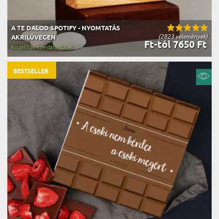
A TE DALOD SPOTIFY - NYOMTATÁS
(2823 vélemények)
AKRILÜVEGEN
Ft-tól 7650 Ft
Kiszállítás szerdára Nálad
BESTSELLER