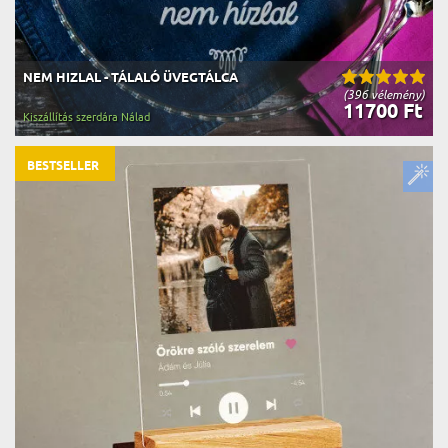
NEM HIZLAL - TÁLALÓ ÜVEGTÁLCA
(396 vélemény)
11700 Ft
Kiszállítás szerdára Nálad
BESTSELLER