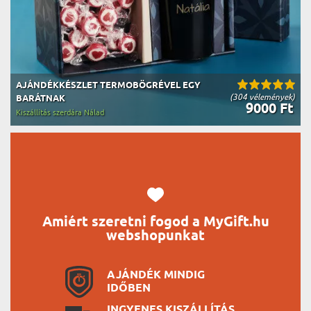
AJÁNDÉKKÉSZLET TERMOBÖGRÉVEL EGY
(304 vélemények)
BARÁTNAK
9000 Ft
Kiszállítás szerdára Nálad
Amiért szeretni fogod a MyGift.hu
webshopunkat
AJÁNDÉK MINDIG
IDŐBEN
INGYENES KISZÁLLÍTÁS