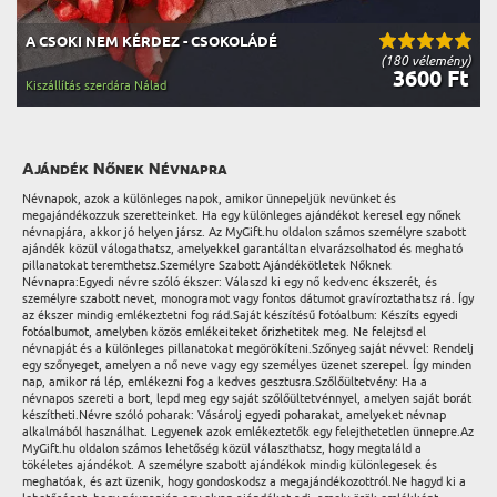
A CSOKI NEM KÉRDEZ - CSOKOLÁDÉ
(180 vélemény)
3600 Ft
Kiszállítás szerdára Nálad
Ajándék Nőnek Névnapra
Névnapok, azok a különleges napok, amikor ünnepeljük nevünket és
megajándékozzuk szeretteinket. Ha egy különleges ajándékot keresel egy nőnek
névnapjára, akkor jó helyen jársz. Az MyGift.hu oldalon számos személyre szabott
ajándék közül válogathatsz, amelyekkel garantáltan elvarázsolhatod és megható
pillanatokat teremthetsz.Személyre Szabott Ajándékötletek Nőknek
Névnapra:Egyedi névre szóló ékszer: Válaszd ki egy nő kedvenc ékszerét, és
személyre szabott nevet, monogramot vagy fontos dátumot gravíroztathatsz rá. Így
az ékszer mindig emlékeztetni fog rád.Saját készítésű fotóalbum: Készíts egyedi
fotóalbumot, amelyben közös emlékeiteket őrizhetitek meg. Ne felejtsd el
névnapját és a különleges pillanatokat megörökíteni.Szőnyeg saját névvel: Rendelj
egy szőnyeget, amelyen a nő neve vagy egy személyes üzenet szerepel. Így minden
nap, amikor rá lép, emlékezni fog a kedves gesztusra.Szőlőültetvény: Ha a
névnapos szereti a bort, lepd meg egy saját szőlőültetvénnyel, amelyen saját borát
készítheti.Névre szóló poharak: Vásárolj egyedi poharakat, amelyeket névnap
alkalmából használhat. Legyenek azok emlékeztetők egy felejthetetlen ünnepre.Az
MyGift.hu oldalon számos lehetőség közül választhatsz, hogy megtaláld a
tökéletes ajándékot. A személyre szabott ajándékok mindig különlegesek és
meghatóak, és azt üzenik, hogy gondoskodsz a megajándékozottról.Ne hagyd ki a