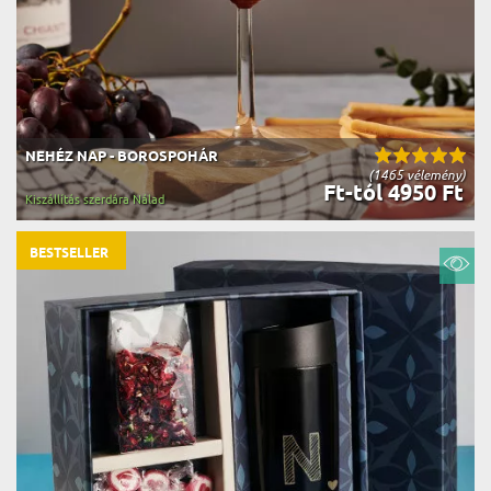
NEHÉZ NAP - BOROSPOHÁR
(1465 vélemény)
Ft-tól 4950 Ft
Kiszállítás szerdára Nálad
BESTSELLER