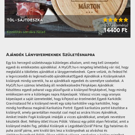
TÓL - SAJTDESZKA
(537 vélemény)
14400 Ft
Kiszállítás szerdára Nálad
Ajándék Lánygyermeknek Születésnapra
Egy kis hercegnő születésnapja különleges alkalom, amit meg kell ünnepelni
egyedi és emlékezetes ajándékkal. A MyGift.hu-n rengeteg lehetőség vár rád, hogy
megtaláld a tökéletes ajándékot a lánygyermekednek. Gyere velünk, és fedezd fel
a legviccesebb és legkreatívabb ajándékokat!Egyedi Ajándékok a KislányoknakA
kislányok mindig szeretik, ha az ajándékaik egyediek és személyre szabottak. A
MyGift.hu-n számos lehetőség áll rendelkezésedre:Fényképes Ajándékok:
Készíttess egyedi poharat vagy plüssfigurát a kislányod fényképével, hogy mindig
emlékezzen erre a különleges napra.Képeslapok: Válassz vicces vagy aranyos
képeslapot a saját üzeneteddel, hogy kifejezd az érzelmeidet.Egyedi Karkötők:
Gravíroztassd fel a kislányod nevét egy szép karkötőre vagy karkötőre, hogy
mindig hordhassa magánál.Karikatúra Portré: Egyedi karikatúra portré készítése a
kislányról, amely garantáltan mosolyt csal majd az arcára.Vicces Ajándékok,
Amiket Imádni FogA kislányok imádják a vicces ajándékokat, amelyek nevetésre
késztetik őket. Néhány ötlet:Vicces Pólók: Válassz egy pólót olyan felirattal, amit a
kislányod imádni fog, például Kislányok a Legjobbak!Zsiráf Párna: Egy hatalmas és
puha zsiráf párna, ami kiváló társ lesz a kislányodnak az alváshoz és