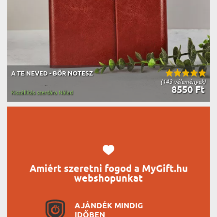
A TE NEVED - BŐR NOTESZ
(143 vélemények)
8550 Ft
Kiszállítás szerdára Nálad
Amiért szeretni fogod a MyGift.hu
webshopunkat
AJÁNDÉK MINDIG
IDŐBEN