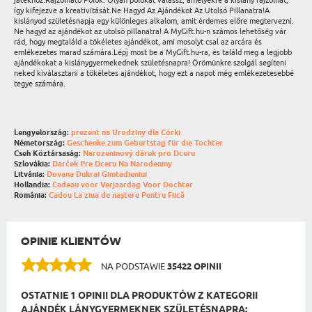
játékhoz.Rajzolható Pólók: Olyan pólókat válassz, amelyekre a kislány rajzolhat,
így kifejezve a kreativitását.Ne Hagyd Az Ajándékot Az Utolsó Pillanatra!A
kislányod születésnapja egy különleges alkalom, amit érdemes előre megtervezni.
Ne hagyd az ajándékot az utolsó pillanatra! A MyGift.hu-n számos lehetőség vár
rád, hogy megtaláld a tökéletes ajándékot, ami mosolyt csal az arcára és
emlékezetes marad számára.Lépj most be a MyGift.hu-ra, és találd meg a legjobb
ajándékokat a kislánygyermekednek születésnapra! Örömünkre szolgál segíteni
neked kiválasztani a tökéletes ajándékot, hogy ezt a napot még emlékezetesebbé
tegye számára.
Lengyelország:
prezent na Urodziny dla Córki
Németország:
Geschenke zum Geburtstag für die Tochter
Cseh Köztársaság:
Narozeninový dárek pro Dceru
Szlovákia:
Darček Pre Dceru Na Narodeniny
Litvánia:
Dovana Dukrai Gimtadieniui
Hollandia:
Cadeau voor Verjaardag Voor Dochter
Románia:
Cadou La ziua de naștere Pentru Fiică
OPINIE KLIENTÓW
NA PODSTAWIE
35422 OPINII
OSTATNIE 1 OPINII DLA PRODUKTÓW Z KATEGORII
AJÁNDÉK LÁNYGYERMEKNEK SZÜLETÉSNAPRA: