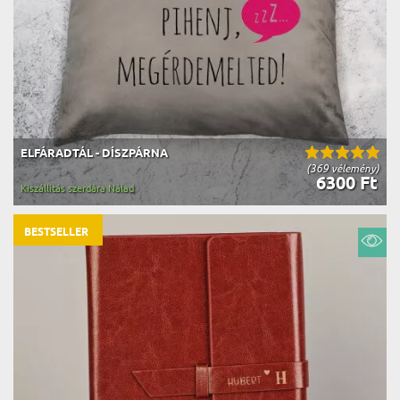
ELFÁRADTÁL - DÍSZPÁRNA
(369 vélemény)
6300 Ft
Kiszállítás szerdára Nálad
BESTSELLER