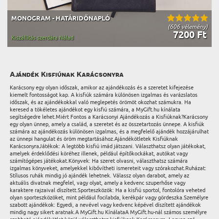
MONOGRAM - HATÁRIDŐNAPLÓ
(606 vélemény)
7200 Ft
Kiszállítás szerdára Nálad
Ajándék Kisfiúnak Karácsonyra
Karácsony egy olyan időszak, amikor az ajándékozás és a szeretet kifejezése
kiemelt fontosságot kap. A kisfiúk számára különösen izgalmas és varázslatos
időszak, és az ajándékokkal való meglepetés örömöt okozhat számukra. Ha
keresed a tökéletes ajándékot egy kisfiú számára, a MyGift.hu kínálata
segítségedre lehet.Miért Fontos a Karácsonyi Ajándékozás a Kisfiúknak?Karácsony
egy olyan ünnep, amely a család, a szeretet és az összetartozás ünnepe. A kisfiúk
számára az ajándékozás különösen izgalmas, és a megfelelő ajándék hozzájárulhat
az ünnepi hangulat és öröm megtartásához.Ajándékötletek Kisfiúknak
KarácsonyraJátékok: A legtöbb kisfiú imád játszani. Választhatsz olyan játékokat,
amelyek érdeklődési köréhez illenek, például építőkockákat, autókat vagy
számítógépes játékokat.Könyvek: Ha szeret olvasni, választhatsz számára
izgalmas könyveket, amelyekkel kibővítheti ismereteit vagy szórakozhat.Ruházat:
Stílusos ruhák mindig jó ajándék lehetnek. Válassz olyan darabot, amely az
aktuális divatnak megfelel, vagy olyat, amely a kedvenc szuperhőse vagy
karaktere rajzaival díszített.Sporteszközök: Ha a kisfiú sportol, fontolóra veheted
olyan sporteszközöket, mint például focilabda, kerékpár vagy gördeszka.Személyre
szabott ajándékok: Egyedi, a nevével vagy kedvenc képével díszített ajándékok
mindig nagy sikert aratnak.A MyGift.hu KínálataA MyGift.hu-nál számos személyre