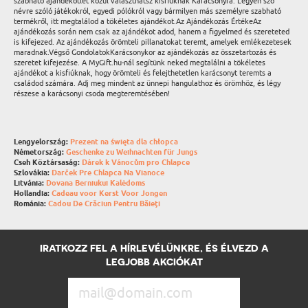
szabható ajándékötlet közül választhatsz kisfiúknak Karácsonyra. Legyen szó
névre szóló játékokról, egyedi pólókról vagy bármilyen más személyre szabható
termékről, itt megtalálod a tökéletes ajándékot.Az Ajándékozás ÉrtékeAz
ajándékozás során nem csak az ajándékot adod, hanem a figyelmed és szereteted
is kifejezed. Az ajándékozás örömteli pillanatokat teremt, amelyek emlékezetesek
maradnak.Végső GondolatokKarácsonykor az ajándékozás az összetartozás és
szeretet kifejezése. A MyGift.hu-nál segítünk neked megtalálni a tökéletes
ajándékot a kisfiúknak, hogy örömteli és felejthetetlen karácsonyt teremts a
családod számára. Adj meg mindent az ünnepi hangulathoz és örömhöz, és légy
részese a karácsonyi csoda megteremtésében!
Lengyelország:
Prezent na święta dla chłopca
Németország:
Geschenke zu Weihnachten für Jungs
Cseh Köztársaság:
Dárek k Vánocům pro Chlapce
Szlovákia:
Darček Pre Chlapca Na Vianoce
Litvánia:
Dovana Berniukui Kalėdoms
Hollandia:
Cadeau voor Kerst Voor Jongen
Románia:
Cadou De Crăciun Pentru Băieți
IRATKOZZ FEL A HÍRLEVÉLÜNKRE, ÉS ÉLVEZD A
LEGJOBB AKCIÓKAT