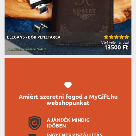
ELEGÁNS - BŐR PÉNZTÁRCA
(784 vélemények)
13500 Ft
Kiszállítás szerdára Nálad
Amiért szeretni fogod a MyGift.hu
webshopunkat
AJÁNDÉK MINDIG
IDŐBEN
INGYENES KISZÁLLÍTÁS