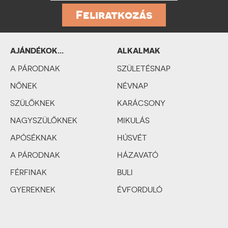
Feliratkozás
AJÁNDÉKOK...
ALKALMAK
SZEMÉLYISÉGTÍPUSOK
A PÁRODNAK
SZERINT
SZÜLETÉSNAP
NŐNEK
NÉVNAP
SZÜLŐKNEK
KARÁCSONY
NAGYSZÜLŐKNEK
MIKULÁS
APÓSÉKNAK
HÚSVÉT
A PÁRODNAK
HÁZAVATÓ
FÉRFINAK
BULI
GYEREKNEK
ÉVFORDULÓ
SZERELMES PÁRNAK
BÁLINT-NAP
ESKÜVŐ