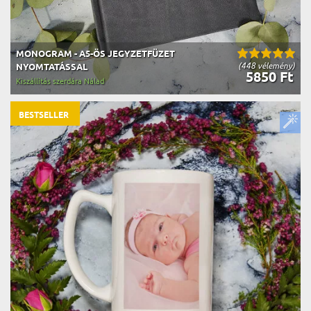
MONOGRAM - A5-ÖS JEGYZETFÜZET
(448 vélemény)
NYOMTATÁSSAL
5850 Ft
Kiszállítás szerdára Nálad
BESTSELLER