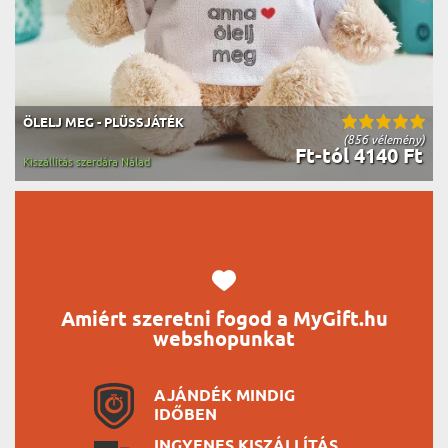
ÖLELJ MEG - PLÜSSJÁTÉK
(856 vélemény)
Ft-tól 4140 Ft
Kiszállítás szerdára Nálad
Amiért szeretni fogod a MyGift.hu
webshopunkat
AJÁNDÉK MINDIG
IDŐBEN
INGYENES KISZÁLLÍTÁS