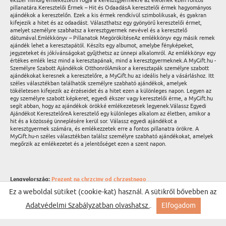
ékszer mindig emlékeztetni fogja a keresztgyermekre az életének ezen fontos
pillanatára.Keresztelői Érmek – Hit és OdaadásA keresztelői érmek hagyományos
ajándékok a keresztelőn. Ezek a kis érmek rendkívül szimbolikusak, és gyakran
kifejezik a hitet és az odaadást. Választhatsz egy gyönyörű keresztelői érmet,
amelyet személyre szabhatsz a keresztgyermek nevével és a keresztelő
dátumával.Emlékkönyv – Pillanatok MegörökítéseAz emlékkönyv egy másik remek
ajándék lehet a keresztapától. Készíts egy albumot, amelybe fényképeket,
jegyzeteket és jókívánságokat gyűjthetsz az ünnepi alkalomról. Az emlékkönyv egy
értékes emlék lesz mind a keresztapának, mind a keresztgyermeknek.A MyGift.hu -
Személyre Szabott Ajándékok OtthonrólAmikor a keresztapák személyre szabott
ajándékokat keresnek a keresztelőre, a MyGift.hu az ideális hely a vásárláshoz. Itt
széles választékban találhatók személyre szabható ajándékok, amelyek
tökéletesen kifejezik az érzéseidet és a hitet ezen a különleges napon. Legyen az
egy személyre szabott képkeret, egyedi ékszer vagy keresztelői érme, a MyGift.hu
segít abban, hogy az ajándékok örökké emlékezetesek legyenek.Válassz Egyedi
Ajándékot KeresztelőreA keresztelő egy különleges alkalom az életben, amikor a
hit és a közösség ünneplésére kerül sor. Válassz egyedi ajándékot a
keresztgyermek számára, és emlékezzetek erre a fontos pillanatra örökre. A
MyGift.hu-n széles választékban találsz személyre szabható ajándékokat, amelyek
megőrzik az emlékezetet és a jelentőséget ezen a szent napon.
Lengyelország:
Prezent na chrzciny od chrzestnego
Németország:
Geschenke zur Taufe als Taufpate
Ez a weboldal sütiket (cookie-kat) használ. A sütikről bővebben az
Cseh Köztársaság:
Křestní dárek od kmotra
Szlovákia:
Darček Ku Krstu od krstného otca
Adatvédelmi Szabályzatban olvashatsz.
.
Elfogadom
Litvánia:
Dovana nuo Krikštatėvio Krikštynoms
Hollandia:
Cadeau voor Doop Van een peetouder
Románia:
Cadou La Botez