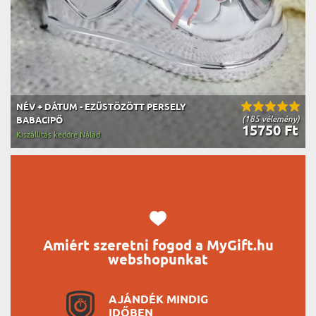
NÉV + DÁTUM - EZÜSTÖZÖTT PERSELY
(185 vélemény)
BABACIPŐ
15750 Ft
Kiszállítás keddre Nálad
Amiért szeretni fogod a MyGift.hu
webshopunkat
AJÁNDÉK MINDIG
IDŐBEN