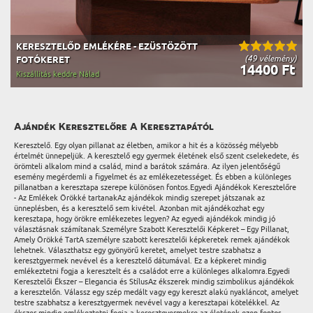
KERESZTELŐD EMLÉKÉRE - EZÜSTÖZÖTT
(49 vélemény)
FOTÓKERET
14400 Ft
Kiszállítás keddre Nálad
Ajándék Keresztelőre A Keresztapától
Keresztelő. Egy olyan pillanat az életben, amikor a hit és a közösség mélyebb
értelmét ünnepeljük. A keresztelő egy gyermek életének első szent cselekedete, és
örömteli alkalom mind a család, mind a barátok számára. Az ilyen jelentőségű
esemény megérdemli a figyelmet és az emlékezetességet. És ebben a különleges
pillanatban a keresztapa szerepe különösen fontos.Egyedi Ajándékok Keresztelőre
- Az Emlékek Örökké tartanakAz ajándékok mindig szerepet játszanak az
ünneplésben, és a keresztelő sem kivétel. Azonban mit ajándékozhat egy
keresztapa, hogy örökre emlékezetes legyen? Az egyedi ajándékok mindig jó
választásnak számítanak.Személyre Szabott Keresztelői Képkeret – Egy Pillanat,
Amely Örökké TartA személyre szabott keresztelői képkeretek remek ajándékok
lehetnek. Választhatsz egy gyönyörű keretet, amelyet testre szabhatsz a
keresztgyermek nevével és a keresztelő dátumával. Ez a képkeret mindig
emlékeztetni fogja a keresztelt és a családot erre a különleges alkalomra.Egyedi
Keresztelői Ékszer – Elegancia és StílusAz ékszerek mindig szimbolikus ajándékok
a keresztelőn. Válassz egy szép medált vagy egy kereszt alakú nyakláncot, amelyet
testre szabhatsz a keresztgyermek nevével vagy a keresztapai kötelékkel. Az