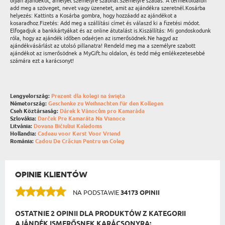
olyan ajándékot, amelyet személyre szabnál.Személyre szabás: A termékoldalon
add meg a szöveget, nevet vagy üzenetet, amit az ajándékra szeretnél.Kosárba
helyezés: Kattints a Kosárba gombra, hogy hozzáadd az ajándékot a
kosaradhoz.Fizetés: Add meg a szállítási címet és válaszd ki a fizetési módot.
Elfogadjuk a bankkártyákat és az online átutalást is.Kiszállítás: Mi gondoskodunk
róla, hogy az ajándék időben odaérjen az ismerősödnek.Ne hagyd az
ajándékvásárlást az utolsó pillanatra! Rendeld meg ma a személyre szabott
ajándékot az ismerősödnek a MyGift.hu oldalon, és tedd még emlékezetesebbé
számára ezt a karácsonyt!
Lengyelország:
Prezent dla kolegi na święta
Németország:
Geschenke zu Weihnachten für den Kollegen
Cseh Köztársaság:
Dárek k Vánocům pro Kamaráda
Szlovákia:
Darček Pre Kamaráta Na Vianoce
Litvánia:
Dovana Bičiuliui Kalėdoms
Hollandia:
Cadeau voor Kerst Voor Vriend
Románia:
Cadou De Crăciun Pentru un Coleg
OPINIE KLIENTÓW
NA PODSTAWIE
34173 OPINII
OSTATNIE 2 OPINII DLA PRODUKTÓW Z KATEGORII
AJÁNDÉK ISMERŐSNEK KARÁCSONYRA: