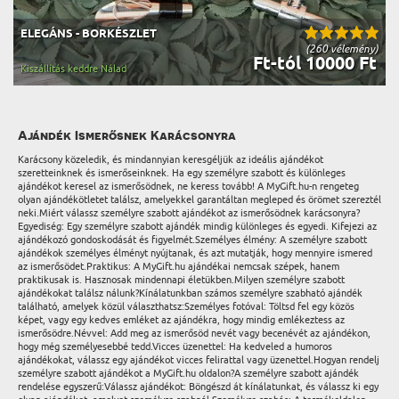
ELEGÁNS - BORKÉSZLET
(260 vélemény)
Ft-tól 10000 Ft
Kiszállítás keddre Nálad
Ajándék Ismerősnek Karácsonyra
Karácsony közeledik, és mindannyian keresgéljük az ideális ajándékot
szeretteinknek és ismerőseinknek. Ha egy személyre szabott és különleges
ajándékot keresel az ismerősödnek, ne keress tovább! A MyGift.hu-n rengeteg
olyan ajándékötletet találsz, amelyekkel garantáltan megleped és örömet szereztél
neki.Miért válassz személyre szabott ajándékot az ismerősödnek karácsonyra?
Egyediség: Egy személyre szabott ajándék mindig különleges és egyedi. Kifejezi az
ajándékozó gondoskodását és figyelmét.Személyes élmény: A személyre szabott
ajándékok személyes élményt nyújtanak, és azt mutatják, hogy mennyire ismered
az ismerősödet.Praktikus: A MyGift.hu ajándékai nemcsak szépek, hanem
praktikusak is. Hasznosak mindennapi életükben.Milyen személyre szabott
ajándékokat találsz nálunk?Kínálatunkban számos személyre szabható ajándék
található, amelyek közül választhatsz:Személyes fotóval: Töltsd fel egy közös
képet, vagy egy kedves emléket az ajándékra, hogy mindig emlékeztess az
ismerősödre.Névvel: Add meg az ismerősöd nevét vagy becenévét az ajándékon,
hogy még személyesebbé tedd.Vicces üzenettel: Ha kedveled a humoros
ajándékokat, válassz egy ajándékot vicces felirattal vagy üzenettel.Hogyan rendelj
személyre szabott ajándékot a MyGift.hu oldalon?A személyre szabott ajándék
rendelése egyszerű:Válassz ajándékot: Böngészd át kínálatunkat, és válassz ki egy