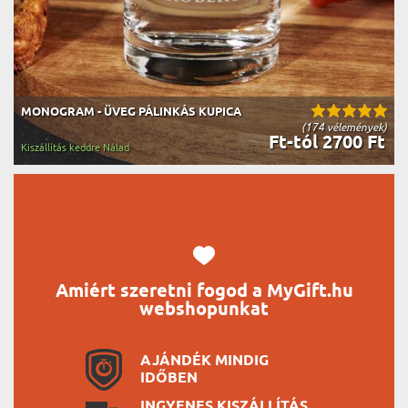
MONOGRAM - ÜVEG PÁLINKÁS KUPICA
(174 vélemények)
Ft-tól 2700 Ft
Kiszállítás keddre Nálad
Amiért szeretni fogod a MyGift.hu
webshopunkat
AJÁNDÉK MINDIG
IDŐBEN
INGYENES KISZÁLLÍTÁS