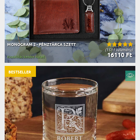
MONOGRAM 2 - PÉNZTÁRCA SZETT
(1511 vélemény)
16110 Ft
Kiszállítás keddre Nálad
BESTSELLER