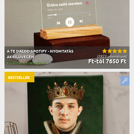
A TE DALOD SPOTIFY - NYOMTATÁS
(2823 vélemények)
AKRILÜVEGEN
Ft-tól 7650 Ft
Kiszállítás szerdára Nálad
BESTSELLER