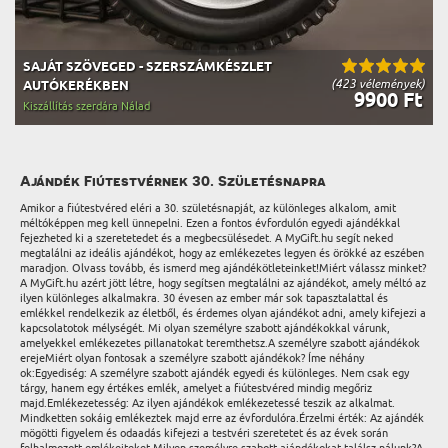
SAJÁT SZÖVEGED - SZERSZÁMKÉSZLET
(423 vélemények)
AUTÓKERÉKBEN
9900 Ft
Kiszállítás szerdára Nálad
Ajándék Fiútestvérnek 30. Születésnapra
Amikor a fiútestvéred eléri a 30. születésnapját, az különleges alkalom, amit
méltóképpen meg kell ünnepelni. Ezen a fontos évfordulón egyedi ajándékkal
fejezheted ki a szeretetedet és a megbecsülésedet. A MyGift.hu segít neked
megtalálni az ideális ajándékot, hogy az emlékezetes legyen és örökké az eszében
maradjon. Olvass tovább, és ismerd meg ajándékötleteinket!Miért válassz minket?
A MyGift.hu azért jött létre, hogy segítsen megtalálni az ajándékot, amely méltó az
ilyen különleges alkalmakra. 30 évesen az ember már sok tapasztalattal és
emlékkel rendelkezik az életből, és érdemes olyan ajándékot adni, amely kifejezi a
kapcsolatotok mélységét. Mi olyan személyre szabott ajándékokkal várunk,
amelyekkel emlékezetes pillanatokat teremthetsz.A személyre szabott ajándékok
erejeMiért olyan fontosak a személyre szabott ajándékok? Íme néhány
ok:Egyediség: A személyre szabott ajándék egyedi és különleges. Nem csak egy
tárgy, hanem egy értékes emlék, amelyet a fiútestvéred mindig megőriz
majd.Emlékezetesség: Az ilyen ajándékok emlékezetessé teszik az alkalmat.
Mindketten sokáig emlékeztek majd erre az évfordulóra.Érzelmi érték: Az ajándék
mögötti figyelem és odaadás kifejezi a testvéri szeretetet és az évek során