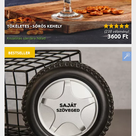
TÖKÉLETES - SÖRÖS KEHELY
(238 vélemény)
3600 Ft
Kiszállítás szerdára Nálad
BESTSELLER