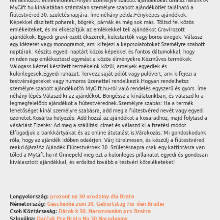
felhalmozott emlékeiteket.Milyen személyre szabott ajándékokat találsz nálunk?A
MyGift.hu kínálatában számtalan személyre szabott ajándékötlet található a
fiútestvéred 30. születésnapjára. Íme néhány példa:Fényképes ajándékok:
Képekkel díszített poharak, bögrék, párnák és még sok más. Töltsd fel közös
emlékeiteket, és mi elkészítjük az emlékekkel teli ajándékot.Gravírozott
ajándékok: Egyedi gravírozott ékszerek, kulcstartók vagy boros üvegek. Válassz
egy idézetet vagy monogramot, ami kifejezi a kapcsolatotokat.Személyre szabott
naptárak: Készíts egyedi naptárt közös képekkel és fontos dátumokkal, hogy
minden nap emlékeztesd egymást a közös élményekre.Kézműves termékek:
Válogass kézzel készített termékeink közül, amelyek egyediek és
különlegesek.Egyedi ruházat: Tervezz saját pólót vagy pulóvert, ami kifejezi a
testvérségeteket vagy humoros üzenettel rendelkezik.Hogyan rendelhetsz
személyre szabott ajándékot?A MyGift.hu-ról való rendelés egyszerű és gyors. Íme
néhány lépés:Válaszd ki az ajándékot: Böngéssz a kínálatunkban, és válaszd ki a
legmegfelelőbb ajándékot a fiútestvérednek.Személyre szabás: Ha a termék
lehetőséget kínál személyre szabásra, add meg a fiútestvéred nevét vagy egyedi
üzenetet.Kosárba helyezés: Add hozzá az ajándékot a kosaradhoz, majd folytasd a
vásárlást.Fizetés: Ad meg a szállítási címet és válaszd ki a fizetési módot.
Elfogadjuk a bankkártyákat és az online átutalást is.Várakozás: Mi gondoskodunk
róla, hogy az ajándék időben odaérjen. Várj türelmesen, és készülj a fiútestvéred
reakciójára!Az Ajándék Fiútestvérnek 30. Születésnapra csak egy kattintásra van
tőled a MyGift.hu-n! Ünnepeld meg ezt a különleges pillanatot egyedi és gondosan
kiválasztott ajándékkal, és erősítsd tovább a testvéri köteléketeket!
Lengyelország:
prezent na 30 urodziny dla Brata
Németország:
Geschenke zum 30. Geburtstag für den Bruder
Cseh Köztársaság:
Dárek k 30. Narozeninám pro Bratra
Szlovákia:
Darček Pre Brata Na 30 Narodeniny