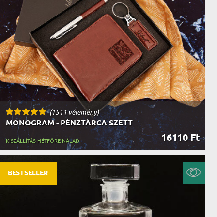
AK
STÁNAK
NEK
LÓNAK
ÓNAK
EK
ZNAK
ŐDŐNEK
(1511 vélemény)
MONOGRAM - PÉNZTÁRCA SZETT
16110 Ft
KISZÁLLÍTÁS HÉTFŐRE NÁLAD
BESTSELLER