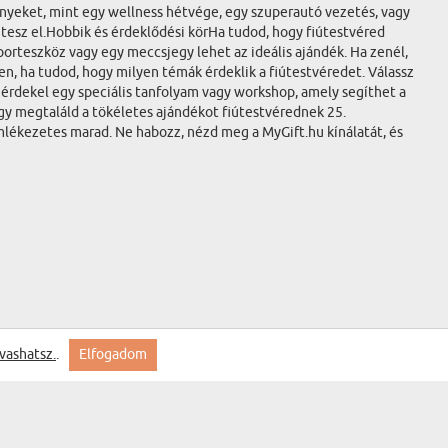
nyeket, mint egy wellness hétvége, egy szuperautó vezetés, vagy
esz el.Hobbik és érdeklődési körHa tudod, hogy fiútestvéred
porteszköz vagy egy meccsjegy lehet az ideális ajándék. Ha zenél,
en, ha tudod, hogy milyen témák érdeklik a fiútestvéredet. Válassz
 érdekel egy speciális tanfolyam vagy workshop, amely segíthet a
ogy megtaláld a tökéletes ajándékot fiútestvérednek 25.
mlékezetes marad. Ne habozz, nézd meg a MyGift.hu kínálatát, és
vashatsz.
.
Elfogadom