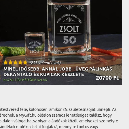
(253 vélemények)
MINÉL IDŐSEBB, ANNÁL JOBB - ÜVEG PÁLINKÁS
DEKANTÁLÓ ÉS KUPICÁK KÉSZLETE
20700 Ft
KISZÁLLÍTÁS HÉTFŐRE NÁLAD
útestvéred felé, különösen, amikor 25. születésnapját ünnepli. Az
érednek, a MyGift.hu oldalon számos lehetőséget találsz, hogy
oldalon válogathatsz olyan ajándékok közül, amelyeket személyre
ajándékok emlékeztetni fogják rá, mennyire fontos vagy