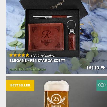
NAGYPAPÁNAK
ÉLELMISZE
APÓSÉKNAK
AZ AJÁND
(1511 vélemény)
ELEGÁNS - PÉNZTÁRCA SZETT
16110 Ft
KISZÁLLÍTÁS HÉTFŐRE NÁLAD
BESTSELLER