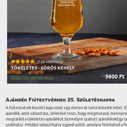
(238 vélemény)
TÖKÉLETES - SÖRÖS KEHELY
3600 Ft
KISZÁLLÍTÁS HÉTFŐRE NÁLAD
Ajándék Fiútestvérnek 25. Születésnapra
A fiútestvérek közötti kapcsolat egy életen át tartó kötelék lehet.
ajándék, amit választasz, lehetővé teszi, hogy megmutasd, mennyire 
megtaláld a tökéletes ajándékot.Személyre szabott ajándékokEgy sz
szabhatsz. Például választhatsz egyedi pólót, amelyre felírhatod a 