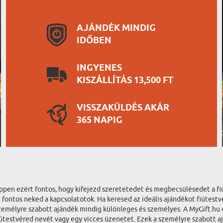
AJÁNDÉK MINDIG
IDŐBEN
INGYENES
KISZÁLLÍTÁS 13,500 FT
VISSZAKÜLDÉS AKÁR
365 NAPIG
 Éppen ezért fontos, hogy kifejezd szeretetedet és megbecsülésedet a fi
fontos neked a kapcsolatotok. Ha keresed az ideális ajándékot fiútestv
emélyre szabott ajándék mindig különleges és személyes. A MyGift.hu 
fiútestvéred nevét vagy egy vicces üzenetet. Ezek a személyre szabott 