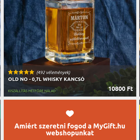
UTAZÓN
BICIKLI
REK
IDŐSEBB
SPORTO
ÉK VONÁSAI
TŰZOLT
FŐNÖKN
HORGÁS
VICCEL
(492 vélemények)
OLD NO - 0,7L WHISKY KANCSÓ
10800 Ft
KISZÁLLÍTÁS HÉTFŐRE NÁLAD
Amiért szeretni fogod a MyGift.hu
webshopunkat