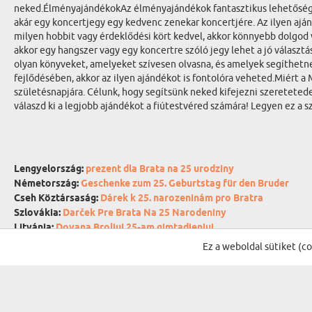
neked.ÉlményajándékokAz élményajándékok fantasztikus lehetőséget 
akár egy koncertjegy egy kedvenc zenekar koncertjére. Az ilyen aj
milyen hobbit vagy érdeklődési kört kedvel, akkor könnyebb dolgod va
akkor egy hangszer vagy egy koncertre szóló jegy lehet a jó választ
olyan könyveket, amelyeket szívesen olvasna, és amelyek segíthetnek
fejlődésében, akkor az ilyen ajándékot is fontolóra veheted.Miért 
születésnapjára. Célunk, hogy segítsünk neked kifejezni szeretete
válaszd ki a legjobb ajándékot a fiútestvéred számára! Legyen ez a 
Lengyelország:
prezent dla Brata na 25 urodziny
Németország:
Geschenke zum 25. Geburtstag für den Bruder
Cseh Köztársaság:
Dárek k 25. narozeninám pro Bratra
Szlovákia:
Darček Pre Brata Na 25 Narodeniny
Litvánia:
Dovana Broliui 25-am gimtadieniui
Hollandia:
Cadeau voor 25e verjaardag Voor Broer
Ez a weboldal sütiket (c
Románia:
Cadou Cu ocazia aniversării 25 Ani Pentru Frate