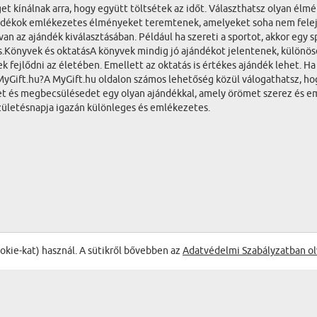
kínálnak arra, hogy együtt töltsétek az időt. Választhatsz olyan élmé
ándékok emlékezetes élményeket teremtenek, amelyeket soha nem felejt
n az ajándék kiválasztásában. Például ha szereti a sportot, akkor egy s
ás.Könyvek és oktatásA könyvek mindig jó ajándékot jelentenek, különös
 fejlődni az életében. Emellett az oktatás is értékes ajándék lehet. Ha
a MyGift.hu?A MyGift.hu oldalon számos lehetőség közül válogathatsz, h
det és megbecsülésedet egy olyan ajándékkal, amely örömet szerez és e
születésnapja igazán különleges és emlékezetes.
ookie-kat) használ. A sütikről bővebben az
Adatvédelmi Szabályzatban ol