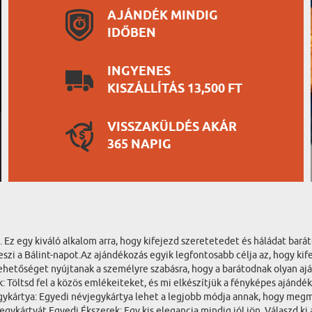
AJÁNDÉK MINDIG
IDŐBEN
INGYENES
KISZÁLLÍTÁS 13,500 FT
VISSZAKÜLDÉS AKÁR
365 NAPIG
Ez egy kiváló alkalom arra, hogy kifejezd szeretetedet és háládat barát
zi a Bálint-napot.Az ajándékozás egyik legfontosabb célja az, hogy ki
lehetőséget nyújtanak a személyre szabásra, hogy a barátodnak olyan aj
öltsd fel a közös emlékeiteket, és mi elkészítjük a fényképes ajándék
gykártya: Egyedi névjegykártya lehet a legjobb módja annak, hogy megm
jegykártyát.Egyedi Ékszerek: Egy kis elegancia mindig jól jön. Válaszd ki