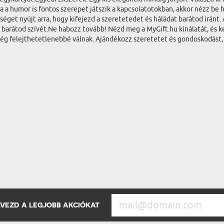
a a humor is fontos szerepet játszik a kapcsolatotokban, akkor nézz be
séget nyújt arra, hogy kifejezd a szeretetedet és háládat barátod iránt
arátod szívét.Ne habozz tovább! Nézd meg a MyGift.hu kínálatát, és kez
ég felejthetetlenebbé válnak. Ajándékozz szeretetet és gondoskodást, 
ÉLVEZD A LEGJOBB AKCIÓKAT