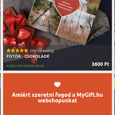
UTAZÓN
BICIKLI
REK
IDŐSEBB
SPORTO
ÉK VONÁSAI
TŰZOLT
FŐNÖKN
HORGÁS
VICCEL
(180 vélemény)
FOTÓK - CSOKOLÁDÉ
3600 Ft
KISZÁLLÍTÁS KEDDRE NÁLAD
Amiért szeretni fogod a MyGift.hu
webshopunkat