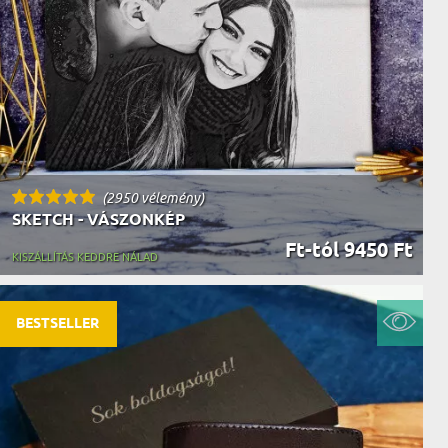
AK
STÁNAK
NEK
LÓNAK
ÓNAK
EK
ZNAK
ŐDŐNEK
(2950 vélemény)
SKETCH - VÁSZONKÉP
Ft-tól 9450 Ft
KISZÁLLÍTÁS KEDDRE NÁLAD
BESTSELLER