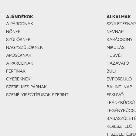
AJÁNDÉKOK...
ALKALMAK
A PÁRODNAK
SZÜLETÉSNAP
NŐNEK
NÉVNAP
SZÜLŐKNEK
KARÁCSONY
NAGYSZÜLŐKNEK
MIKULÁS
APÓSÉKNAK
HÚSVÉT
A PÁRODNAK
HÁZAVATÓ
FÉRFINAK
BULI
GYEREKNEK
ÉVFORDULÓ
SZERELMES PÁRNAK
BÁLINT-NAP
SZEMÉLYISÉGTÍPUSOK SZERINT
ESKÜVŐ
LEÁNYBÚCSÚ
LEGÉNYBÚCS
BABASZÜLET
KERESZTELŐ
1. SZÜLETÉSN