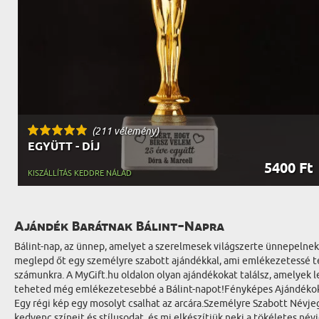
(211 vélemény)
EGYÜTT - DÍJ
5400 Ft
KISZÁLLÍTÁS KEDDRE NÁLAD
Ajándék Barátnak Bálint-Napra
Bálint-nap, az ünnep, amelyet a szerelmesek világszerte ünnepelnek. 
meglepd őt egy személyre szabott ajándékkal, ami emlékezetessé tes
számunkra. A MyGift.hu oldalon olyan ajándékokat találsz, amelyek 
teheted még emlékezetesebbé a Bálint-napot!Fényképes Ajándékok: T
Egy régi kép egy mosolyt csalhat az arcára.Személyre Szabott Névje
kedvenc színeit és stílusodat, és mi elkészítjük neki a tökéletes név