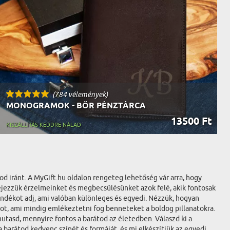
(784 vélemények)
MONOGRAMOK - BŐR PÉNZTÁRCA
13500 Ft
KISZÁLLÍTÁS KEDDRE NÁLAD
od iránt. A MyGift.hu oldalon rengeteg lehetőség vár arra, hogy
fejezzük érzelmeinket és megbecsülésünket azok felé, akik fontosak
ándékot adj, ami valóban különleges és egyedi. Nézzük, hogyan
ot, ami mindig emlékeztetni fog benneteket a boldog pillanatokra.
utasd, mennyire fontos a barátod az életedben. Válaszd ki a
 a barátod kedvenc színét és formáját, és mi elkészítjük az egyedi