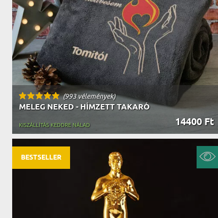
NAGYPAPÁNAK
ÉLELMISZE
APÓSÉKNAK
AZ AJÁND
(993 vélemények)
MELEG NEKED - HÍMZETT TAKARÓ
14400 Ft
KISZÁLLÍTÁS KEDDRE NÁLAD
BESTSELLER