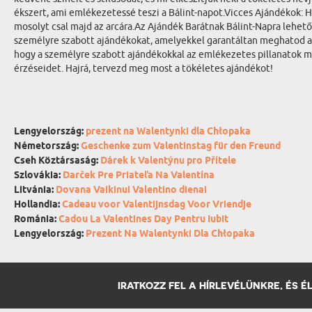
ékszert, ami emlékezetessé teszi a Bálint-napot.Vicces Ajándékok: H
mosolyt csal majd az arcára.Az Ajándék Barátnak Bálint-Napra lehető
személyre szabott ajándékokat, amelyekkel garantáltan meghatod a b
hogy a személyre szabott ajándékokkal az emlékezetes pillanatok m
érzéseidet. Hajrá, tervezd meg most a tökéletes ajándékot!
Lengyelország:
prezent na Walentynki dla Chłopaka
Németország:
Geschenke zum Valentinstag für den Freund
Cseh Köztársaság:
Dárek k Valentýnu pro Přítele
Szlovákia:
Darček Pre Priateľa Na Valentína
Litvánia:
Dovana Vaikinui Valentino dienai
Hollandia:
Cadeau voor Valentijnsdag Voor Vriendje
Románia:
Cadou La Valentines Day Pentru Iubit
Lengyelország:
Prezent Na Walentynki Dla Chłopaka
IRATKOZZ FEL A HÍRLEVÉLÜNKRE, ÉS 