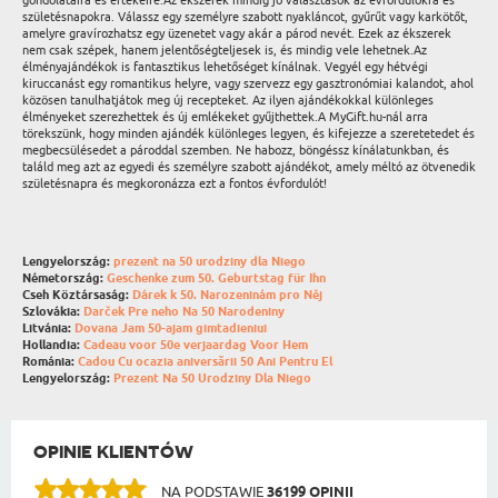
gondolataira és értékeire.Az ékszerek mindig jó választások az évfordulókra és
születésnapokra. Válassz egy személyre szabott nyakláncot, gyűrűt vagy karkötőt,
amelyre gravírozhatsz egy üzenetet vagy akár a párod nevét. Ezek az ékszerek
nem csak szépek, hanem jelentőségteljesek is, és mindig vele lehetnek.Az
élményajándékok is fantasztikus lehetőséget kínálnak. Vegyél egy hétvégi
kiruccanást egy romantikus helyre, vagy szervezz egy gasztronómiai kalandot, ahol
közösen tanulhatjátok meg új recepteket. Az ilyen ajándékokkal különleges
élményeket szerezhettek és új emlékeket gyűjthettek.A MyGift.hu-nál arra
törekszünk, hogy minden ajándék különleges legyen, és kifejezze a szeretetedet és
megbecsülésedet a pároddal szemben. Ne habozz, böngéssz kínálatunkban, és
találd meg azt az egyedi és személyre szabott ajándékot, amely méltó az ötvenedik
születésnapra és megkoronázza ezt a fontos évfordulót!
Lengyelország:
prezent na 50 urodziny dla Niego
Németország:
Geschenke zum 50. Geburtstag für Ihn
Cseh Köztársaság:
Dárek k 50. Narozeninám pro Něj
Szlovákia:
Darček Pre neho Na 50 Narodeniny
Litvánia:
Dovana Jam 50-ajam gimtadieniui
Hollandia:
Cadeau voor 50e verjaardag Voor Hem
Románia:
Cadou Cu ocazia aniversării 50 Ani Pentru El
Lengyelország:
Prezent Na 50 Urodziny Dla Niego
OPINIE KLIENTÓW
NA PODSTAWIE
36199 OPINII