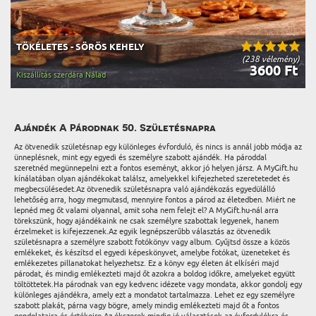
TÖKÉLETES - SÖRÖS KEHELY
(238 vélemény)
3600 Ft
Kiszállítás szerdára Nálad
Ajándék A Párodnak 50. Születésnapra
Az ötvenedik születésnap egy különleges évforduló, és nincs is annál jobb módja az
ünneplésnek, mint egy egyedi és személyre szabott ajándék. Ha pároddal
szeretnéd megünnepelni ezt a fontos eseményt, akkor jó helyen jársz. A MyGift.hu
kínálatában olyan ajándékokat találsz, amelyekkel kifejezheted szeretetedet és
megbecsülésedet.Az ötvenedik születésnapra való ajándékozás egyedülálló
lehetőség arra, hogy megmutasd, mennyire fontos a párod az életedben. Miért ne
lepnéd meg őt valami olyannal, amit soha nem felejt el? A MyGift.hu-nál arra
törekszünk, hogy ajándékaink ne csak személyre szabottak legyenek, hanem
érzelmeket is kifejezzenek.Az egyik legnépszerűbb választás az ötvenedik
születésnapra a személyre szabott fotókönyv vagy album. Gyűjtsd össze a közös
emlékeket, és készítsd el egyedi képeskönyvet, amelybe fotókat, üzeneteket és
emlékezetes pillanatokat helyezhetsz. Ez a könyv egy életen át elkíséri majd
párodat, és mindig emlékezteti majd őt azokra a boldog időkre, amelyeket együtt
töltöttetek.Ha párodnak van egy kedvenc idézete vagy mondata, akkor gondolj egy
különleges ajándékra, amely ezt a mondatot tartalmazza. Lehet ez egy személyre
szabott plakát, párna vagy bögre, amely mindig emlékezteti majd őt a fontos