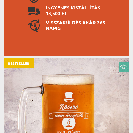
INGYENES KISZÁLLÍTÁS
13,500 FT
VISSZAKÜLDÉS AKÁR 365
NAPIG
BESTSELLER