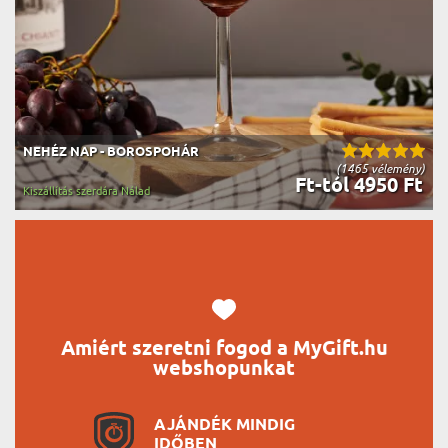
NEHÉZ NAP - BOROSPOHÁR
(1465 vélemény)
Ft-tól 4950 Ft
Kiszállítás szerdára Nálad
Amiért szeretni fogod a MyGift.hu
webshopunkat
AJÁNDÉK MINDIG
IDŐBEN