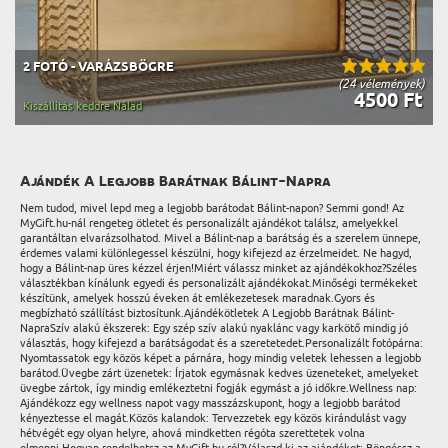
2 FOTÓ - VARÁZSBÖGRE
(24 vélemények)
4500 Ft
Kiszállítás keddre Nálad
Ajándék A Legjobb Barátnak Bálint-Napra
Nem tudod, mivel lepd meg a legjobb barátodat Bálint-napon? Semmi gond! Az
MyGift.hu-nál rengeteg ötletet és personalizált ajándékot találsz, amelyekkel
garantáltan elvarázsolhatod. Mivel a Bálint-nap a barátság és a szerelem ünnepe,
érdemes valami különlegessel készülni, hogy kifejezd az érzelmeidet. Ne hagyd,
hogy a Bálint-nap üres kézzel érjen!Miért válassz minket az ajándékokhoz?Széles
választékban kínálunk egyedi és personalizált ajándékokat.Minőségi termékeket
készítünk, amelyek hosszú éveken át emlékezetesek maradnak.Gyors és
megbízható szállítást biztosítunk.Ajándékötletek A Legjobb Barátnak Bálint-
NapraSzív alakú ékszerek: Egy szép szív alakú nyaklánc vagy karkötő mindig jó
választás, hogy kifejezd a barátságodat és a szeretetedet.Personalizált fotópárna:
Nyomtassatok egy közös képet a párnára, hogy mindig veletek lehessen a legjobb
barátod.Üvegbe zárt üzenetek: Írjatok egymásnak kedves üzeneteket, amelyeket
üvegbe zártok, így mindig emlékeztetni fogják egymást a jó időkre.Wellness nap:
Ajándékozz egy wellness napot vagy masszázskupont, hogy a legjobb barátod
kényeztesse el magát.Közös kalandok: Tervezzetek egy közös kirándulást vagy
hétvégét egy olyan helyre, ahová mindketten régóta szerettetek volna