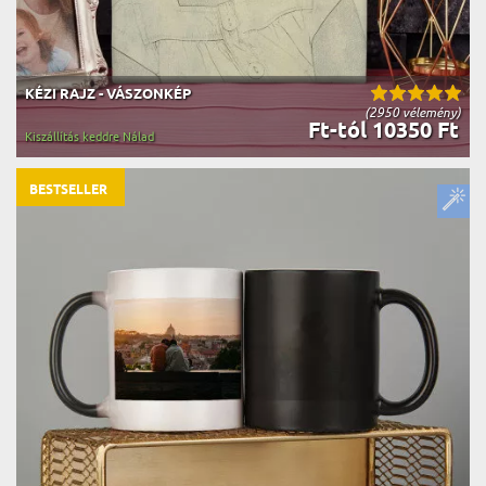
KÉZI RAJZ - VÁSZONKÉP
(2950 vélemény)
Ft-tól 10350 Ft
Kiszállítás keddre Nálad
BESTSELLER