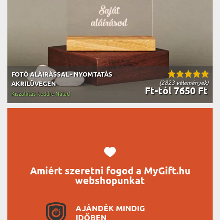
FOTÓ ALÁIRÁSSAL - NYOMTATÁS
(2823 vélemények)
AKRILÜVEGEN
Ft-tól 7650 Ft
Kiszállítás keddre Nálad
Amiért szeretni fogod a MyGift.hu
webshopunkat
AJÁNDÉK MINDIG
IDŐBEN