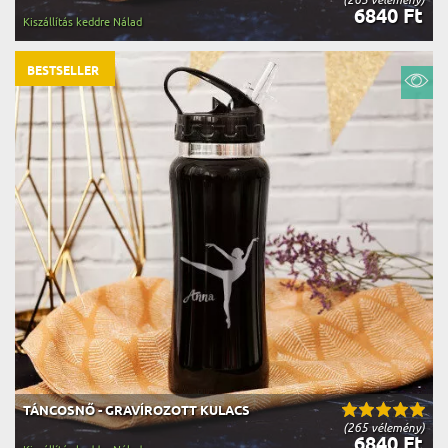
6840 Ft
Kiszállítás keddre Nálad
BESTSELLER
TÁNCOSNŐ - GRAVÍROZOTT KULACS
(265 vélemény)
6840 Ft