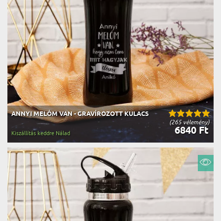
ANNYI MELÓM VAN - GRAVÍROZOTT KULACS
(265 vélemény)
6840 Ft
Kiszállítás keddre Nálad