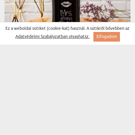
Ez a weboldal sütiket (cookie-kat) használ. A sütikről bővebben az
Adatvédelmi Szabályzatban olvashatsz.
.
Elfogadom
MRS ALWAYS RIGHT - GRAVÍROZOTT KULACS
(265 vélemény)
6840 Ft
Kiszállítás keddre Nálad