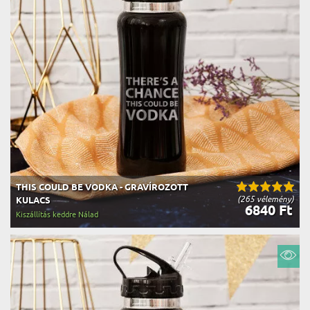
THIS COULD BE VODKA - GRAVÍROZOTT
(265 vélemény)
KULACS
6840 Ft
Kiszállítás keddre Nálad