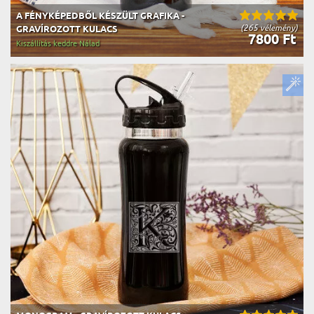
A FÉNYKÉPEDBŐL KÉSZÜLT GRAFIKA -
(265 vélemény)
GRAVÍROZOTT KULACS
7800 Ft
Kiszállítás keddre Nálad