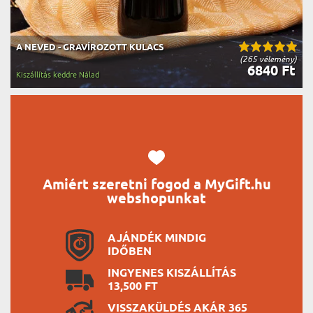
A NEVED - GRAVÍROZOTT KULACS
(265 vélemény)
6840 Ft
Kiszállítás keddre Nálad
Amiért szeretni fogod a MyGift.hu
webshopunkat
AJÁNDÉK MINDIG
IDŐBEN
INGYENES KISZÁLLÍTÁS
13,500 FT
VISSZAKÜLDÉS AKÁR 365