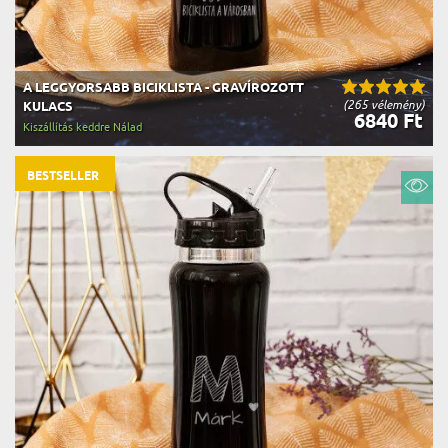
A LEGGYORSABB BICIKLISTA - GRAVÍROZOTT
(265 vélemény)
KULACS
6840 Ft
Kiszállítás keddre Nálad
BESTSELLER