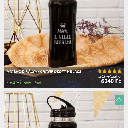
A VILÁG KIRÁLYA - GRAVÍROZOTT KULACS
(265 vélemény)
6840 Ft
Kiszállítás keddre Nálad