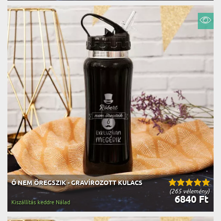
Ő NEM ÖREGSZIK - GRAVÍROZOTT KULACS
(265 vélemény)
6840 Ft
Kiszállítás keddre Nálad