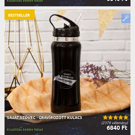
Kiszállítás keddre Nálad
BESTSELLER
SAJÁT SZÖVEG - GRAVÍROZOTT KULACS
(2376 vélemény)
6840 Ft
Kiszállítás keddre Nálad