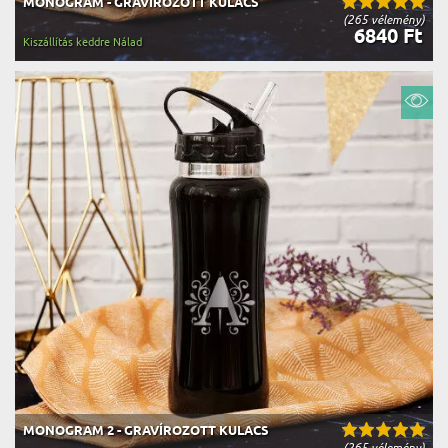
MONOGRAM - GRAVÍROZOTT KULACS
(265 vélemény)
6840 Ft
Kiszállítás keddre Nálad
MONOGRAM 2 - GRAVÍROZOTT KULACS
(265 vélemény)