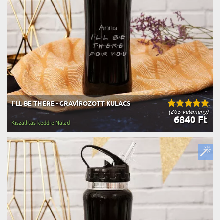
I`LL BE THERE - GRAVÍROZOTT KULACS
(265 vélemény)
6840 Ft
Kiszállítás keddre Nálad