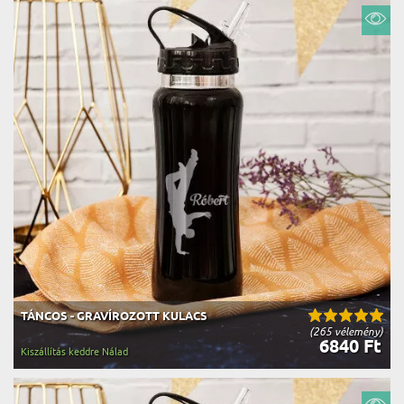
TÁNCOS - GRAVÍROZOTT KULACS
(265 vélemény)
6840 Ft
Kiszállítás keddre Nálad