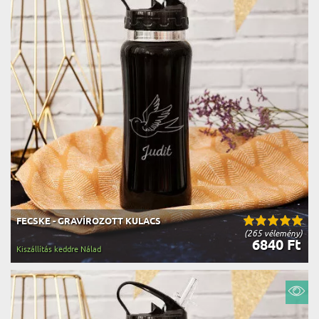
FECSKE - GRAVÍROZOTT KULACS
(265 vélemény)
6840 Ft
Kiszállítás keddre Nálad