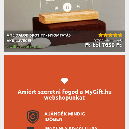
A TE DALOD SPOTIFY - NYOMTATÁS
(2823 vélemények)
AKRILÜVEGEN
Ft-tól 7650 Ft
Kiszállítás keddre Nálad
Amiért szeretni fogod a MyGift.hu
webshopunkat
AJÁNDÉK MINDIG
IDŐBEN
INGYENES KISZÁLLÍTÁS