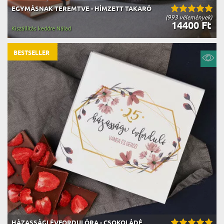
EGYMÁSNAK TEREMTVE - HÍMZETT TAKARÓ
(993 vélemények)
14400 Ft
Kiszállítás keddre Nálad
BESTSELLER
HÁZASSÁGI ÉVFORDULÓRA - CSOKOLÁDÉ