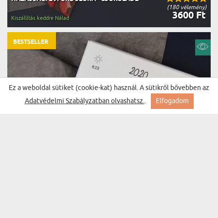
(180 vélemény)
3600 Ft
Kiszállítás keddre Nálad
BESTSELLER
Ez a weboldal sütiket (cookie-kat) használ. A sütikről bővebben az
Adatvédelmi Szabályzatban olvashatsz.
.
Elfogadom
NAPTÁR OLDAL - CSOKOLÁDÉ
(180 vélemény)